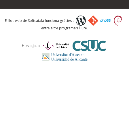
Què proposeu?
El lloc web de Softcatalà funciona gràcies a
entre altre programari lliure.
Comentari *
Hostatjat a:
ENVIA