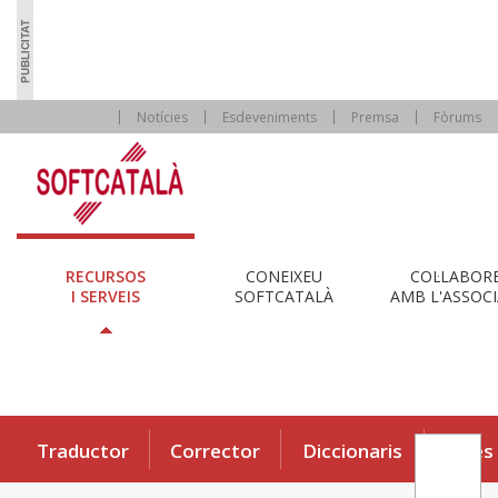
Notícies
Esdeveniments
Premsa
Fòrums
RECURSOS
CONEIXEU
COL·LABOR
I SERVEIS
SOFTCATALÀ
AMB L'ASSOCI
Traductor
Corrector
Diccionaris
Eines