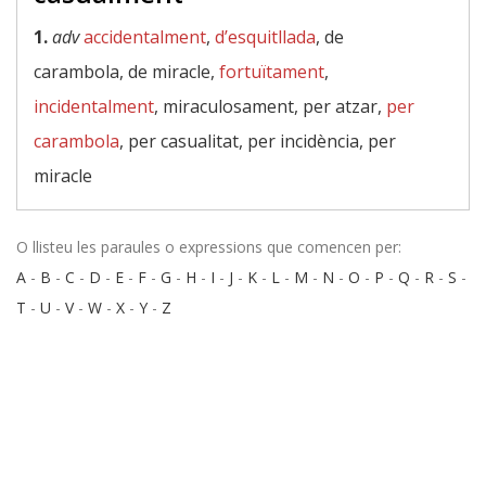
1.
adv
accidentalment
,
d’esquitllada
, de
carambola, de miracle,
fortuïtament
,
incidentalment
, miraculosament, per atzar,
per
carambola
, per casualitat, per incidència, per
miracle
O llisteu les paraules o expressions que comencen per:
A
-
B
-
C
-
D
-
E
-
F
-
G
-
H
-
I
-
J
-
K
-
L
-
M
-
N
-
O
-
P
-
Q
-
R
-
S
-
T
-
U
-
V
-
W
-
X
-
Y
-
Z