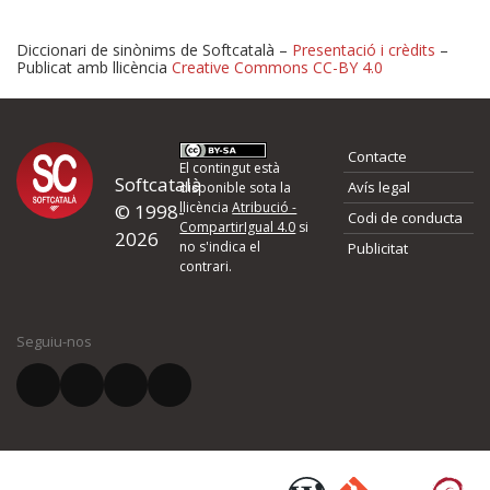
Diccionari de sinònims de Softcatalà –
Presentació i crèdits
–
Publicat amb llicència
Creative Commons CC-BY 4.0
Proposeu-nos millores o 
Contacte
d'errors
El contingut està
Softcatalà
Avís legal
disponible sota la
llicència
Atribució -
© 1998-
Codi de conducta
Si heu trobat un error o voleu proposar alguna millora, ompliu els ca
CompartirIgual 4.0
si
2026
quina és la millora que proposeu o l'error del qual voleu informar-no
no s'indica el
Publicitat
contrari.
El vostre nom *
Seguiu-nos
El vostre correu electrònic *
Què proposeu?