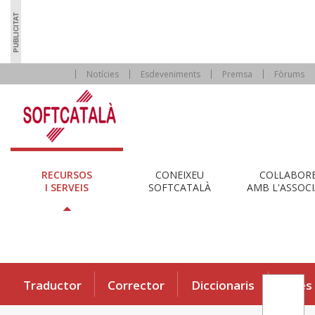
Notícies
Esdeveniments
Premsa
Fòrums
RECURSOS
CONEIXEU
COL·LABOR
I SERVEIS
SOFTCATALÀ
AMB L'ASSOCI
Traductor
Corrector
Diccionaris
Eines