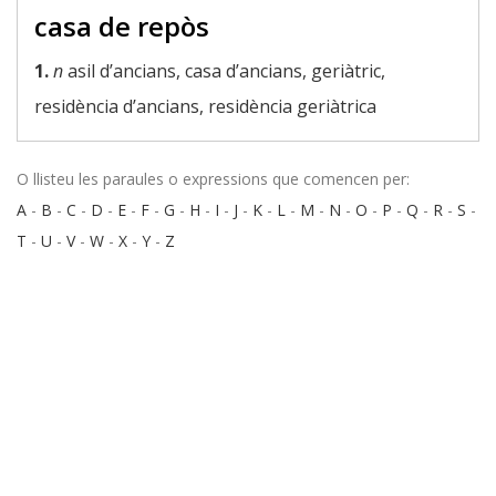
casa de repòs
1.
n
asil d’ancians, casa d’ancians, geriàtric,
residència d’ancians, residència geriàtrica
O llisteu les paraules o expressions que comencen per:
A
-
B
-
C
-
D
-
E
-
F
-
G
-
H
-
I
-
J
-
K
-
L
-
M
-
N
-
O
-
P
-
Q
-
R
-
S
-
T
-
U
-
V
-
W
-
X
-
Y
-
Z