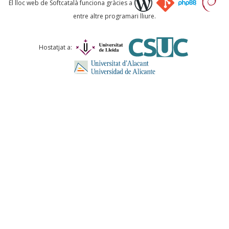
El lloc web de Softcatalà funciona gràcies a
entre altre programari lliure.
Comentari *
Hostatjat a:
ENVIA