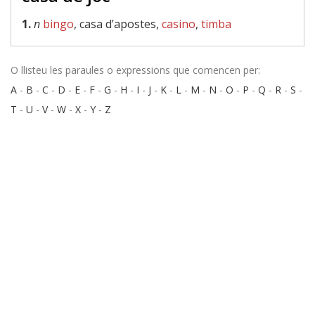
1.
n
bingo
, casa d’apostes,
casino
,
timba
O llisteu les paraules o expressions que comencen per:
A
-
B
-
C
-
D
-
E
-
F
-
G
-
H
-
I
-
J
-
K
-
L
-
M
-
N
-
O
-
P
-
Q
-
R
-
S
-
T
-
U
-
V
-
W
-
X
-
Y
-
Z