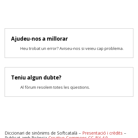
Ajudeu-nos a millorar
Heu trobat un error? Aviseu-nos si veieu cap problema.
Teniu algun dubte?
Al fòrum resolem totes les qüestions.
Diccionari de sinònims de Softcatalà –
Presentació i crèdits
–
Publicat amb llicència
Creative Commons CC-BY 4.0