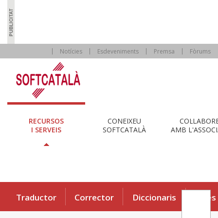
Notícies
Esdeveniments
Premsa
Fòrums
RECURSOS
CONEIXEU
COL·LABOR
I SERVEIS
SOFTCATALÀ
AMB L'ASSOCI
Traductor
Corrector
Diccionaris
Eines