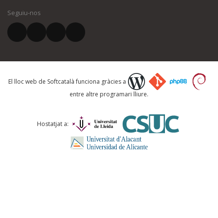
Seguiu-nos
El vostre correu electrònic *
Què proposeu?
El lloc web de Softcatalà funciona gràcies a
entre altre programari lliure.
Comentari *
Hostatjat a: