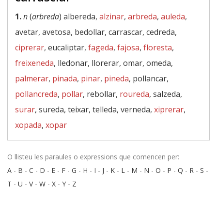
1.
n
(
arbreda
) albereda,
alzinar
,
arbreda
,
auleda
,
avetar, avetosa, bedollar, carrascar, cedreda,
ciprerar
, eucaliptar,
fageda
,
fajosa
,
floresta
,
freixeneda
, lledonar, llorerar, omar, omeda,
palmerar
,
pinada
,
pinar
,
pineda
, pollancar,
pollancreda
,
pollar
, rebollar,
roureda
, salzeda,
surar
, sureda, teixar, telleda, verneda,
xiprerar
,
xopada
,
xopar
O llisteu les paraules o expressions que comencen per:
A
-
B
-
C
-
D
-
E
-
F
-
G
-
H
-
I
-
J
-
K
-
L
-
M
-
N
-
O
-
P
-
Q
-
R
-
S
-
T
-
U
-
V
-
W
-
X
-
Y
-
Z