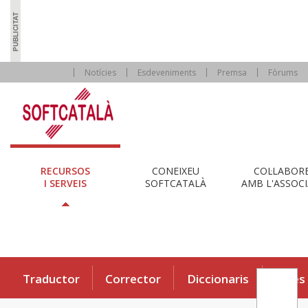
Notícies
Esdeveniments
Premsa
Fòrums
RECURSOS
CONEIXEU
COL·LABOR
I SERVEIS
SOFTCATALÀ
AMB L'ASSOCI
Traductor
Corrector
Diccionaris
Eines