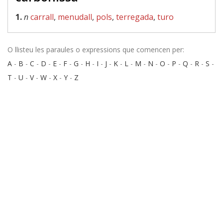
1.
n
carrall
,
menudall
,
pols
,
terregada
,
turo
O llisteu les paraules o expressions que comencen per:
A
-
B
-
C
-
D
-
E
-
F
-
G
-
H
-
I
-
J
-
K
-
L
-
M
-
N
-
O
-
P
-
Q
-
R
-
S
-
T
-
U
-
V
-
W
-
X
-
Y
-
Z