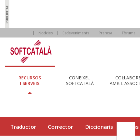
Notícies
Esdeveniments
Premsa
Fòrums
RECURSOS
CONEIXEU
COL·LABOR
I SERVEIS
SOFTCATALÀ
AMB L'ASSOCI
Traductor
Corrector
Diccionaris
Eines