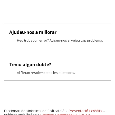
Ajudeu-nos a millorar
Heu trobat un error? Aviseu-nos si veieu cap problema.
Teniu algun dubte?
Al fòrum resolem totes les qüestions.
Diccionari de sinònims de Softcatalà –
Presentació i crèdits
–
Publicat amb llicència
Creative Commons CC-BY 4.0