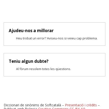
Ajudeu-nos a millorar
Heu trobat un error? Aviseu-nos si veieu cap problema.
Teniu algun dubte?
Al fòrum resolem totes les qüestions.
Diccionari de sinònims de Softcatalà –
Presentació i crèdits
–
Publicat amb llicència
Creative Commons CC-BY 4.0