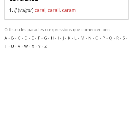
1.
ij
(
vulgar
)
carai
,
carall
,
caram
O llisteu les paraules o expressions que comencen per:
A
-
B
-
C
-
D
-
E
-
F
-
G
-
H
-
I
-
J
-
K
-
L
-
M
-
N
-
O
-
P
-
Q
-
R
-
S
-
T
-
U
-
V
-
W
-
X
-
Y
-
Z