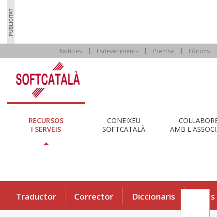
Notícies
Esdeveniments
Premsa
Fòrums
RECURSOS
CONEIXEU
COL·LABOR
I SERVEIS
SOFTCATALÀ
AMB L'ASSOCI
Traductor
Corrector
Diccionaris
Eines