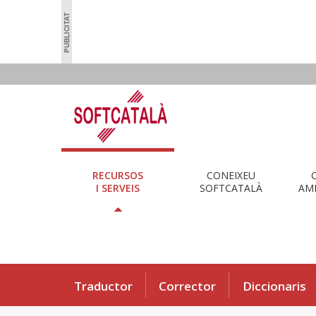
RECURSOS
CONEIXEU
I SERVEIS
SOFTCATALÀ
AMB
Traductor
Corrector
Diccionaris