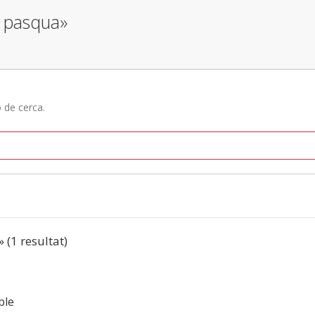
e pasqua»
ó de cerca.
» (1 resultat)
ble