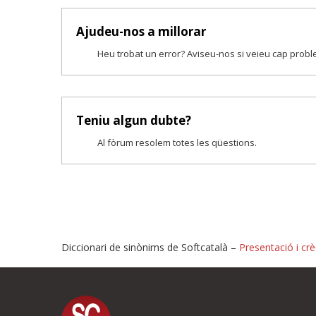
Ajudeu-nos a millorar
Heu trobat un error? Aviseu-nos si veieu cap prob
Teniu algun dubte?
Al fòrum resolem totes les qüestions.
Diccionari de sinònims de Softcatalà –
Presentació i crè
Proposeu-nos millores o i