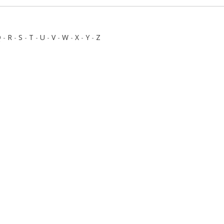
Q
-
R
-
S
-
T
-
U
-
V
-
W
-
X
-
Y
-
Z