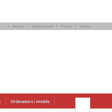
Notícies
Esdeveniments
Premsa
Fòrums
s
Ordinadors i mòbils