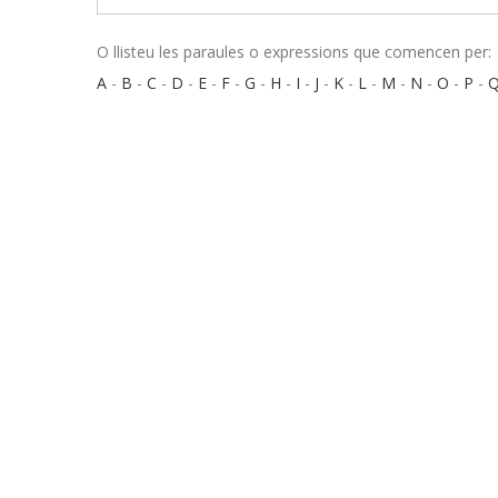
O llisteu les paraules o expressions que comencen per:
A
-
B
-
C
-
D
-
E
-
F
-
G
-
H
-
I
-
J
-
K
-
L
-
M
-
N
-
O
-
P
-