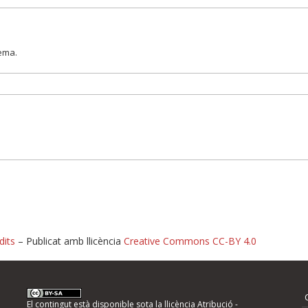
lema.
dits
– Publicat amb llicència
Creative Commons CC-BY 4.0
nformeu d'errors
El contingut està disponible sota la llicència
Atribució -