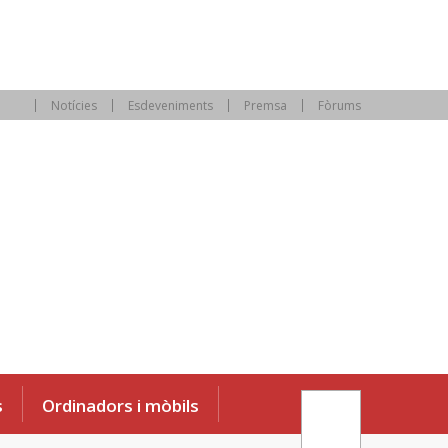
Notícies
Esdeveniments
Premsa
Fòrums
s
Ordinadors i mòbils