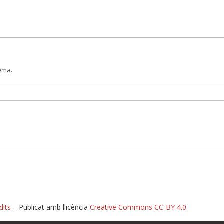
lema.
dits
– Publicat amb llicència
Creative Commons CC-BY 4.0