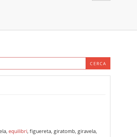
CERCA
ela,
equilibri
, figuereta, giratomb, giravela,