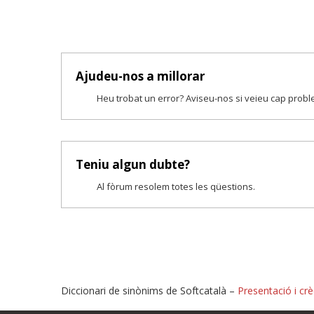
Ajudeu-nos a millorar
Heu trobat un error? Aviseu-nos si veieu cap prob
Teniu algun dubte?
Al fòrum resolem totes les qüestions.
Diccionari de sinònims de Softcatalà –
Presentació i crè