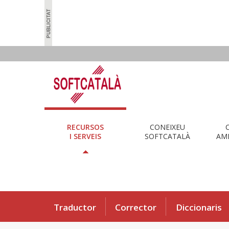
RECURSOS
CONEIXEU
I SERVEIS
SOFTCATALÀ
AMB
Traductor
Corrector
Diccionaris