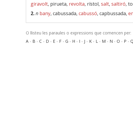
giravolt
, pirueta,
revolta
, rístol,
salt
,
saltiró
, t
2.
n
bany
, cabussada,
cabussó
, capbussada,
e
O llisteu les paraules o expressions que comencen per:
A
-
B
-
C
-
D
-
E
-
F
-
G
-
H
-
I
-
J
-
K
-
L
-
M
-
N
-
O
-
P
-