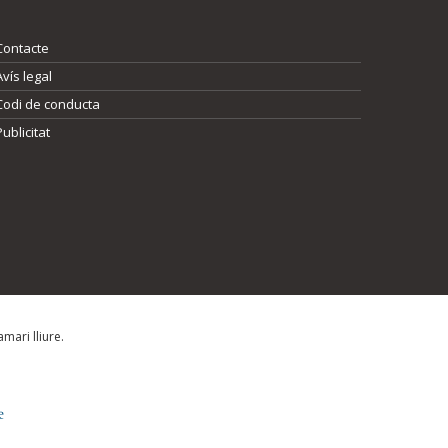
Contacte
Avís legal
Codi de conducta
Publicitat
mari lliure.