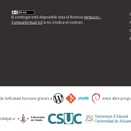
nformeu d'errors
El contingut està disponible sota la llicència
Atribució -
CompartirIgual 4.0
si no s'indica el contrari.
mps següents i descriviu quina és la millora que
 de Softcatalà funciona gràcies a
entre altre progra
statjat a: