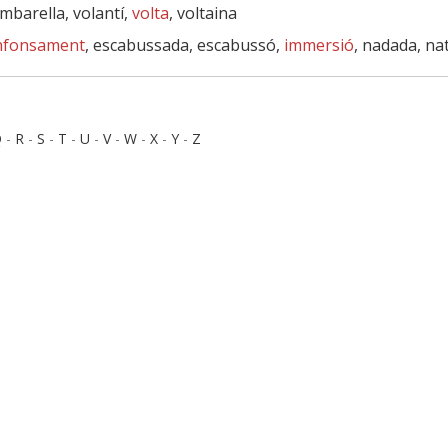
ombarella, volantí,
volta
, voltaina
nfonsament
, escabussada, escabussó,
immersió
, nadada, na
Q
-
R
-
S
-
T
-
U
-
V
-
W
-
X
-
Y
-
Z