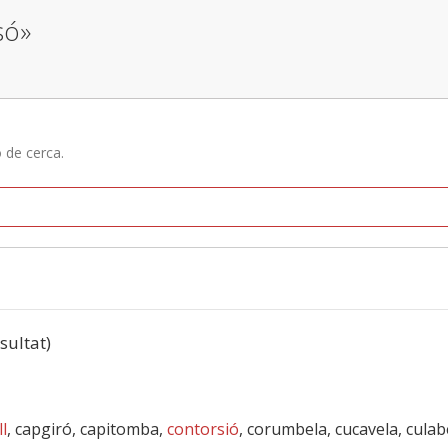
só»
ó de cerca.
esultat)
l
, capgiró, capitomba,
contorsió
, corumbela, cucavela, culab