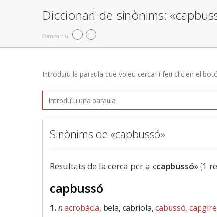
Diccionari de sinònims: «capbus
Compartiu
Introduïu la paraula que voleu cercar i feu clic en el bot
Sinònims de «capbussó»
Resultats de la cerca per a «
capbussó
» (1 r
capbussó
1.
n
acrobàcia
, bela, cabriola,
cabussó
,
capgirel