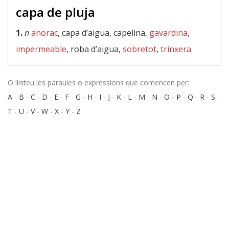
capa de pluja
1.
n
anorac
, capa d’aigua, capelina,
gavardina
,
impermeable
, roba d’aigua,
sobretot
,
trinxera
O llisteu les paraules o expressions que comencen per:
A
-
B
-
C
-
D
-
E
-
F
-
G
-
H
-
I
-
J
-
K
-
L
-
M
-
N
-
O
-
P
-
Q
-
R
-
S
-
T
-
U
-
V
-
W
-
X
-
Y
-
Z