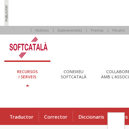
Notícies
Esdeveniments
Premsa
Fòrums
RECURSOS
CONEIXEU
COL·LABOR
I SERVEIS
SOFTCATALÀ
AMB L'ASSOCI
Traductor
Corrector
Diccionaris
Eines