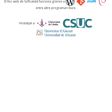
El lloc web de Softcatalà funciona gràcies a
entre altre programari lliure.
Comentari *
Hostatjat a:
ENVIA