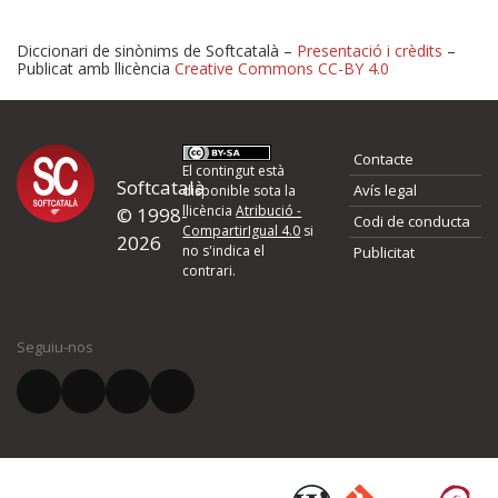
Diccionari de sinònims de Softcatalà –
Presentació i crèdits
–
Publicat amb llicència
Creative Commons CC-BY 4.0
Proposeu-nos millores o 
Contacte
d'errors
El contingut està
Softcatalà
Avís legal
disponible sota la
llicència
Atribució -
© 1998-
Codi de conducta
Si heu trobat un error o voleu proposar alguna millora, ompliu els ca
CompartirIgual 4.0
si
2026
quina és la millora que proposeu o l'error del qual voleu informar-no
no s'indica el
Publicitat
contrari.
El vostre nom *
Seguiu-nos
El vostre correu electrònic *
Què proposeu?