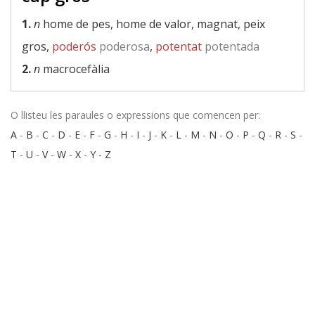
1.
n
home de pes, home de valor, magnat, peix
gros,
poderós
poderosa
,
potentat
potentada
2.
n
macrocefàlia
O llisteu les paraules o expressions que comencen per:
A
-
B
-
C
-
D
-
E
-
F
-
G
-
H
-
I
-
J
-
K
-
L
-
M
-
N
-
O
-
P
-
Q
-
R
-
S
-
T
-
U
-
V
-
W
-
X
-
Y
-
Z