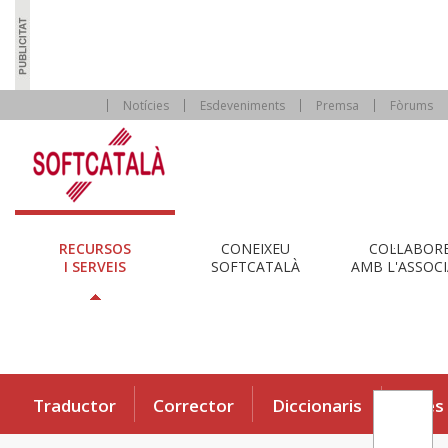
Notícies
Esdeveniments
Premsa
Fòrums
RECURSOS
CONEIXEU
COL·LABOR
I SERVEIS
SOFTCATALÀ
AMB L'ASSOCI
Traductor
Corrector
Diccionaris
Eines