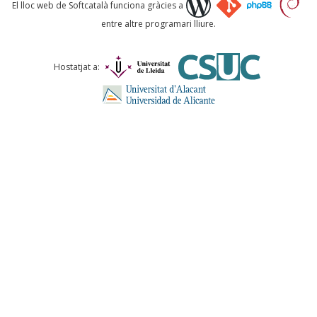
Què proposeu?
El lloc web de Softcatalà funciona gràcies a
entre altre programari lliure.
Comentari *
Hostatjat a:
ENVIA