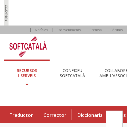
Notícies
Esdeveniments
Premsa
Fòrums
RECURSOS
CONEIXEU
COL·LABOR
I SERVEIS
SOFTCATALÀ
AMB L'ASSOCI
Traductor
Corrector
Diccionaris
Eines