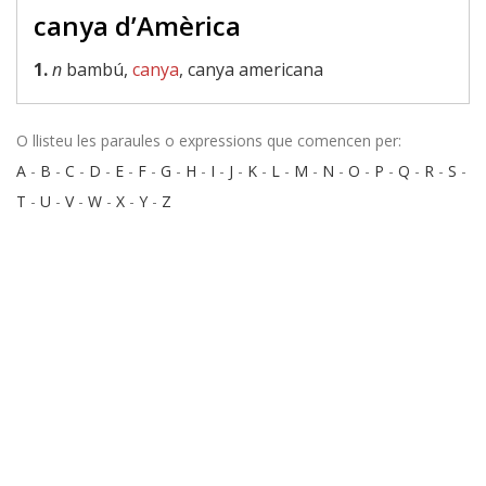
canya d’Amèrica
1.
n
bambú,
canya
, canya americana
O llisteu les paraules o expressions que comencen per:
A
-
B
-
C
-
D
-
E
-
F
-
G
-
H
-
I
-
J
-
K
-
L
-
M
-
N
-
O
-
P
-
Q
-
R
-
S
-
T
-
U
-
V
-
W
-
X
-
Y
-
Z