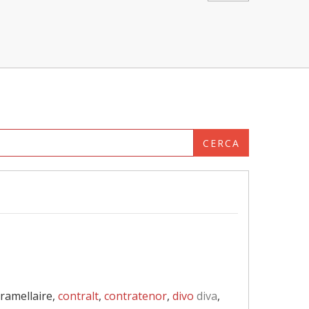
CERCA
aramellaire,
contralt
,
contratenor
,
divo
diva
,