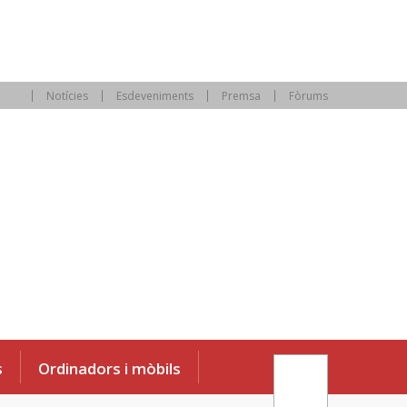
Notícies
Esdeveniments
Premsa
Fòrums
s
Ordinadors i mòbils