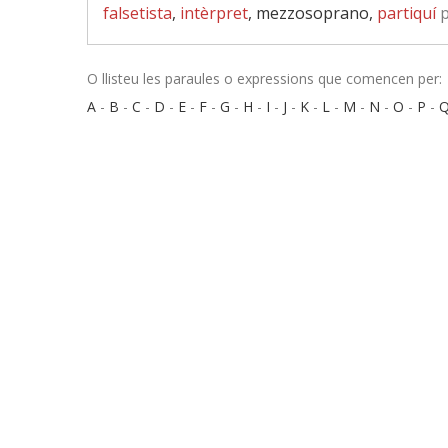
falsetista
,
intèrpret
, mezzosoprano,
partiquí
p
O llisteu les paraules o expressions que comencen per:
A
-
B
-
C
-
D
-
E
-
F
-
G
-
H
-
I
-
J
-
K
-
L
-
M
-
N
-
O
-
P
-