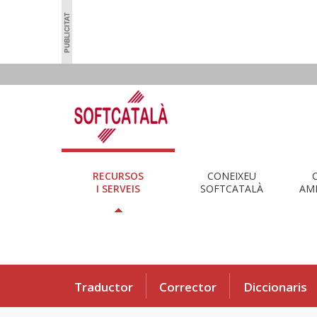
RECURSOS
CONEIXEU
I SERVEIS
SOFTCATALÀ
AMB
Traductor
Corrector
Diccionaris