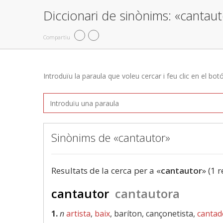
Diccionari de sinònims: «cantau
Compartiu
Introduïu la paraula que voleu cercar i feu clic en el bot
Sinònims de «cantautor»
Resultats de la cerca per a «
cantautor
» (1 r
cantautor
cantautora
1.
n
artista
,
baix
, baríton, cançonetista,
cantad