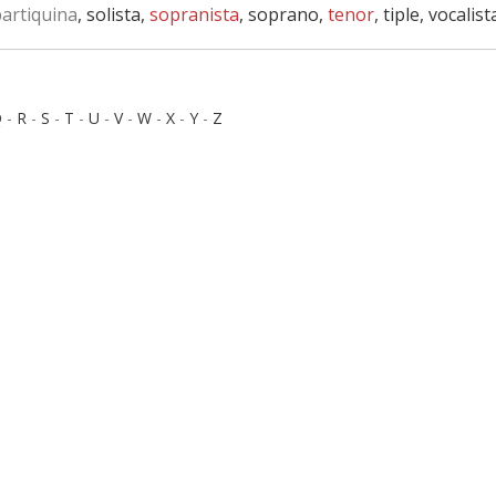
artiquina
, solista,
sopranista
, soprano,
tenor
, tiple, vocalist
Q
-
R
-
S
-
T
-
U
-
V
-
W
-
X
-
Y
-
Z