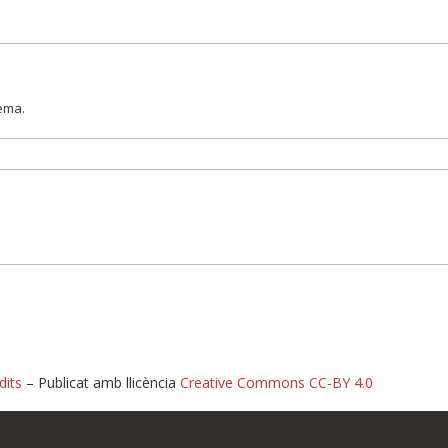
lema.
dits
– Publicat amb llicència
Creative Commons CC-BY 4.0