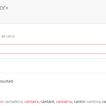
tor»
ó de cerca.
esultat)
or
cantadora
,
cantaire
, cantant,
cantatriu
, cantor
cantora
, c