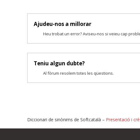
Ajudeu-nos a millorar
Heu trobat un error? Aviseu-nos si veieu cap prob
Teniu algun dubte?
Al fòrum resolem totes les qüestions.
Diccionari de sinònims de Softcatalà –
Presentació i crè