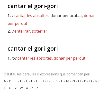
cantar el gori-gori
1.
v
cantar les absoltes
, donar per acabat,
donar
per perdut
2.
v
enterrar
,
soterrar
cantar el gori-gori
1.
loc
cantar les absoltes
,
donar per perdut
O llisteu les paraules o expressions que comencen per:
A
-
B
-
C
-
D
-
E
-
F
-
G
-
H
-
I
-
J
-
K
-
L
-
M
-
N
-
O
-
P
-
Q
-
R
-
S
-
T
-
U
-
V
-
W
-
X
-
Y
-
Z