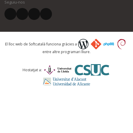
Seguiu-nos
El vostre correu electrònic *
Què proposeu?
El lloc web de Softcatalà funciona gràcies a
entre altre programari lliure.
Comentari *
Hostatjat a: