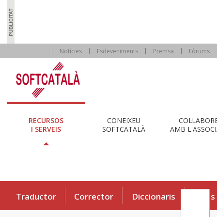
Notícies
Esdeveniments
Premsa
Fòrums
RECURSOS
CONEIXEU
COL·LABOR
I SERVEIS
SOFTCATALÀ
AMB L'ASSOCI
Traductor
Corrector
Diccionaris
Eines