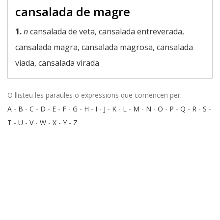
cansalada de magre
1.
n
cansalada de veta, cansalada entreverada,
cansalada magra, cansalada magrosa, cansalada
viada, cansalada virada
O llisteu les paraules o expressions que comencen per:
A
-
B
-
C
-
D
-
E
-
F
-
G
-
H
-
I
-
J
-
K
-
L
-
M
-
N
-
O
-
P
-
Q
-
R
-
S
-
T
-
U
-
V
-
W
-
X
-
Y
-
Z