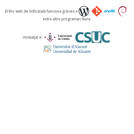
Què proposeu?
El lloc web de Softcatalà funciona gràcies a
entre altre programari lliure.
Comentari *
Hostatjat a:
ENVIA