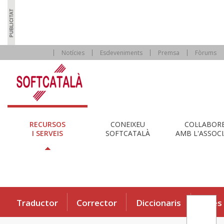
Notícies
Esdeveniments
Premsa
Fòrums
RECURSOS
CONEIXEU
COL·LABOR
I SERVEIS
SOFTCATALÀ
AMB L'ASSOCI
Traductor
Corrector
Diccionaris
Eines