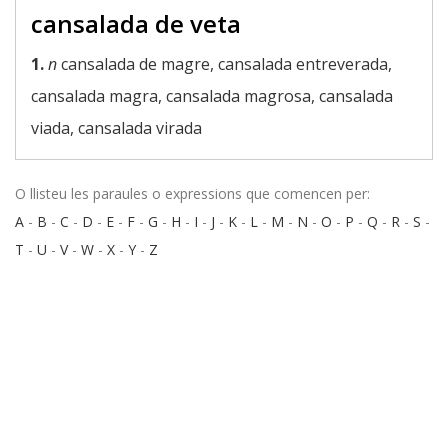
cansalada de veta
1.
n
cansalada de magre, cansalada entreverada,
cansalada magra, cansalada magrosa, cansalada
viada, cansalada virada
O llisteu les paraules o expressions que comencen per:
A
-
B
-
C
-
D
-
E
-
F
-
G
-
H
-
I
-
J
-
K
-
L
-
M
-
N
-
O
-
P
-
Q
-
R
-
S
-
T
-
U
-
V
-
W
-
X
-
Y
-
Z