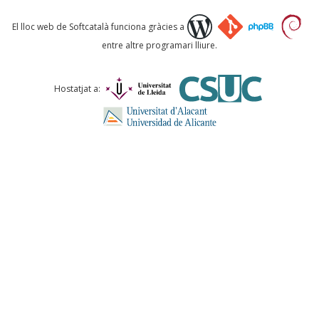
Què proposeu?
El lloc web de Softcatalà funciona gràcies a
entre altre programari lliure.
Comentari *
Hostatjat a:
ENVIA