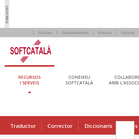
Notícies
Esdeveniments
Premsa
Fòrums
RECURSOS
CONEIXEU
COL·LABOR
I SERVEIS
SOFTCATALÀ
AMB L'ASSOCI
Traductor
Corrector
Diccionaris
Eines