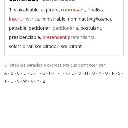
1.
n
alcaldable, aspirant,
concursant
, finalista,
inscrit
inscrita
, ministrable, nominat (
anglicisme
),
papable, peticionari
peticionària
, postulant,
presidenciable,
pretendent
pretendenta
,
seleccionat, sol·licitador, sol·licitant
O llisteu les paraules o expressions que comencen per:
A
-
B
-
C
-
D
-
E
-
F
-
G
-
H
-
I
-
J
-
K
-
L
-
M
-
N
-
O
-
P
-
Q
-
R
-
S
-
T
-
U
-
V
-
W
-
X
-
Y
-
Z