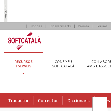
Notícies
Esdeveniments
Premsa
Fòrums
RECURSOS
CONEIXEU
COL·LABOR
I SERVEIS
SOFTCATALÀ
AMB L'ASSOCI
Traductor
Corrector
Diccionaris
Eines