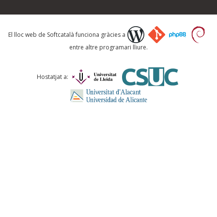
Què proposeu?
El lloc web de Softcatalà funciona gràcies a
entre altre programari lliure.
Comentari *
Hostatjat a:
ENVIA