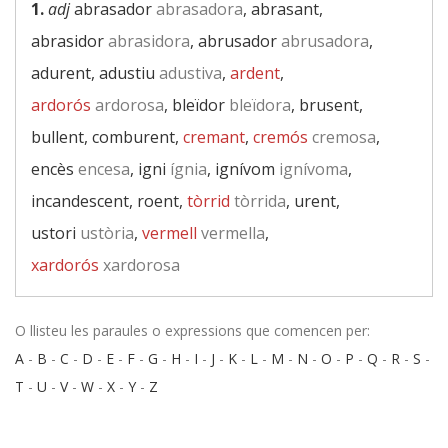
1.
adj
abrasador
abrasadora
, abrasant,
abrasidor
abrasidora
, abrusador
abrusadora
,
adurent, adustiu
adustiva
,
ardent
,
ardorós
ardorosa
, bleïdor
bleïdora
, brusent,
bullent, comburent,
cremant
,
cremós
cremosa
,
encès
encesa
, igni
ígnia
, ignívom
ignívoma
,
incandescent, roent,
tòrrid
tòrrida
, urent,
ustori
ustòria
,
vermell
vermella
,
xardorós
xardorosa
O llisteu les paraules o expressions que comencen per:
A
-
B
-
C
-
D
-
E
-
F
-
G
-
H
-
I
-
J
-
K
-
L
-
M
-
N
-
O
-
P
-
Q
-
R
-
S
-
T
-
U
-
V
-
W
-
X
-
Y
-
Z