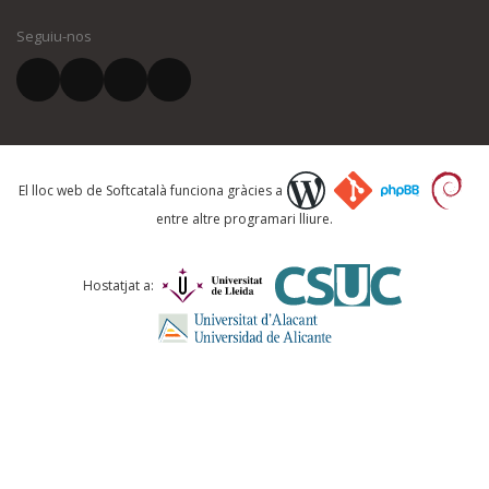
Seguiu-nos
El vostre correu electrònic *
Què proposeu?
El lloc web de Softcatalà funciona gràcies a
entre altre programari lliure.
Comentari *
Hostatjat a: