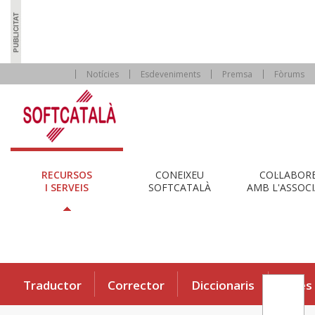
Notícies
Esdeveniments
Premsa
Fòrums
RECURSOS
CONEIXEU
COL·LABOR
I SERVEIS
SOFTCATALÀ
AMB L'ASSOCI
Traductor
Corrector
Diccionaris
Eines