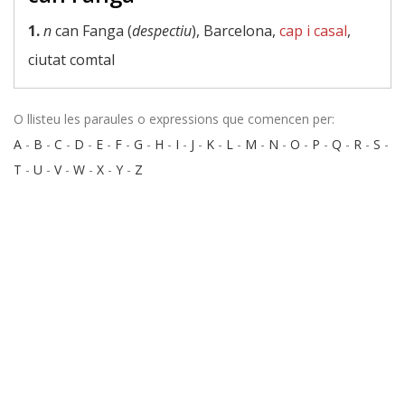
1.
n
can Fanga (
despectiu
), Barcelona,
cap i casal
,
ciutat comtal
O llisteu les paraules o expressions que comencen per:
A
-
B
-
C
-
D
-
E
-
F
-
G
-
H
-
I
-
J
-
K
-
L
-
M
-
N
-
O
-
P
-
Q
-
R
-
S
-
T
-
U
-
V
-
W
-
X
-
Y
-
Z