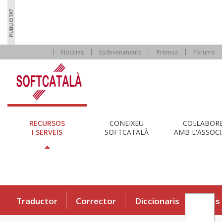
Notícies
Esdeveniments
Premsa
Fòrums
RECURSOS
CONEIXEU
COL·LABOR
I SERVEIS
SOFTCATALÀ
AMB L'ASSOCI
Traductor
Corrector
Diccionaris
Eines