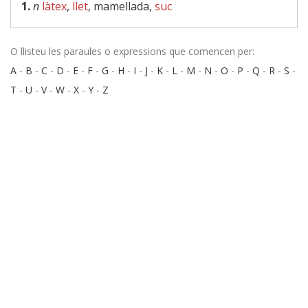
1.
n
làtex
,
llet
, mamellada,
suc
O llisteu les paraules o expressions que comencen per:
A
-
B
-
C
-
D
-
E
-
F
-
G
-
H
-
I
-
J
-
K
-
L
-
M
-
N
-
O
-
P
-
Q
-
R
-
S
-
T
-
U
-
V
-
W
-
X
-
Y
-
Z