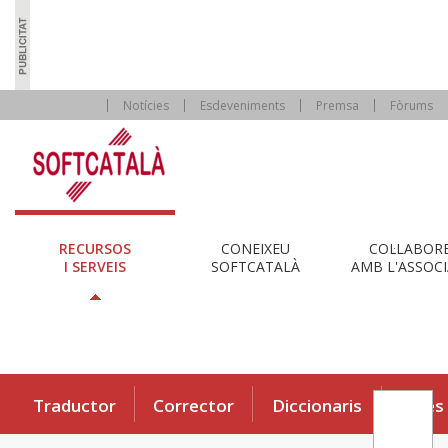
Notícies
Esdeveniments
Premsa
Fòrums
RECURSOS
CONEIXEU
COL·LABOR
I SERVEIS
SOFTCATALÀ
AMB L'ASSOCI
Traductor
Corrector
Diccionaris
Eines