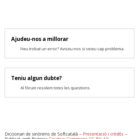
Ajudeu-nos a millorar
Heu trobat un error? Aviseu-nos si veieu cap problema.
Teniu algun dubte?
Al fòrum resolem totes les qüestions.
Diccionari de sinònims de Softcatalà –
Presentació i crèdits
–
Publicat amb llicència
Creative Commons CC-BY 4.0