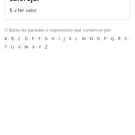
1.
v
fer calor
O llisteu les paraules o expressions que comencen per:
A
-
B
-
C
-
D
-
E
-
F
-
G
-
H
-
I
-
J
-
K
-
L
-
M
-
N
-
O
-
P
-
Q
-
R
-
S
-
T
-
U
-
V
-
W
-
X
-
Y
-
Z