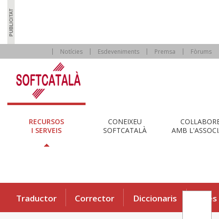
Notícies
Esdeveniments
Premsa
Fòrums
RECURSOS
CONEIXEU
COL·LABOR
I SERVEIS
SOFTCATALÀ
AMB L'ASSOCI
Traductor
Corrector
Diccionaris
Eines