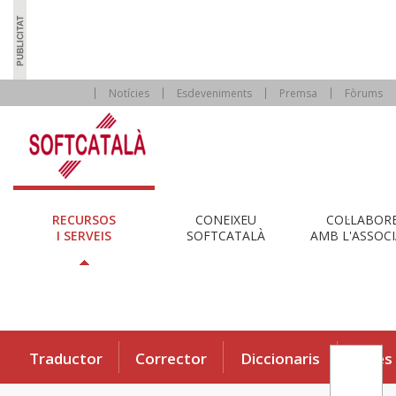
Notícies
Esdeveniments
Premsa
Fòrums
RECURSOS
CONEIXEU
COL·LABOR
I SERVEIS
SOFTCATALÀ
AMB L'ASSOCI
Traductor
Corrector
Diccionaris
Eines