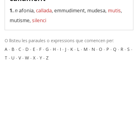
1.
n
afonia,
callada
, emmudiment, mudesa,
mutis
,
mutisme,
silenci
O llisteu les paraules o expressions que comencen per:
A
-
B
-
C
-
D
-
E
-
F
-
G
-
H
-
I
-
J
-
K
-
L
-
M
-
N
-
O
-
P
-
Q
-
R
-
S
-
T
-
U
-
V
-
W
-
X
-
Y
-
Z