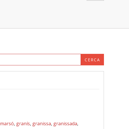
CERCA
amarsó
,
granís
,
granissa
,
granissada
,