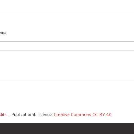
lema.
dits
– Publicat amb llicència
Creative Commons CC-BY 4.0