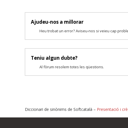
Ajudeu-nos a millorar
Heu trobat un error? Aviseu-nos si veieu cap prob
Teniu algun dubte?
Al fòrum resolem totes les qüestions.
Diccionari de sinònims de Softcatalà –
Presentació i crè