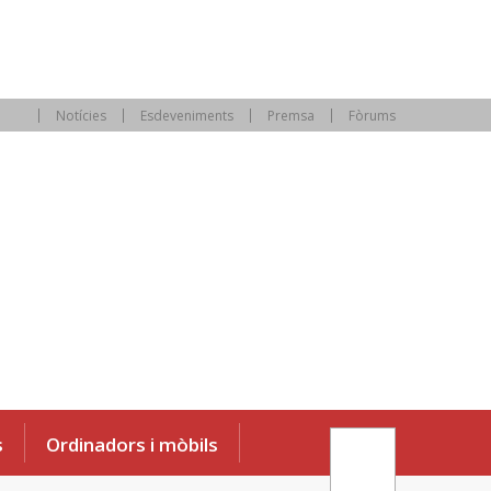
Notícies
Esdeveniments
Premsa
Fòrums
s
Ordinadors i mòbils