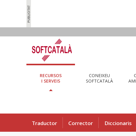
RECURSOS
CONEIXEU
I SERVEIS
SOFTCATALÀ
AMB
Traductor
Corrector
Diccionaris