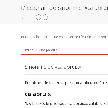
Diccionari de sinònims: «calabru
Compartiu
Introduïu la paraula que voleu cercar i feu clic en el bot
Sinònims de «calabruix»
Resultats de la cerca per a «
calabruix
» (1 re
calabruix
1.
n
bruixó, bruixonada, calabruixa, calabruix