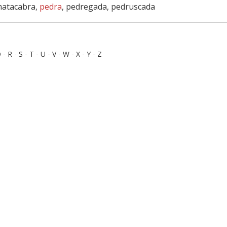
 matacabra,
pedra
, pedregada, pedruscada
Q
-
R
-
S
-
T
-
U
-
V
-
W
-
X
-
Y
-
Z