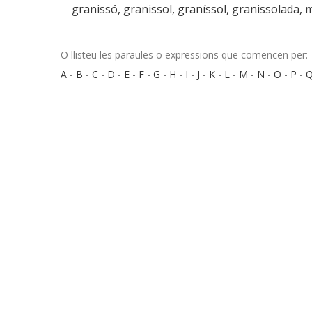
granissó, granissol, graníssol, granissolada,
O llisteu les paraules o expressions que comencen per:
A
-
B
-
C
-
D
-
E
-
F
-
G
-
H
-
I
-
J
-
K
-
L
-
M
-
N
-
O
-
P
-