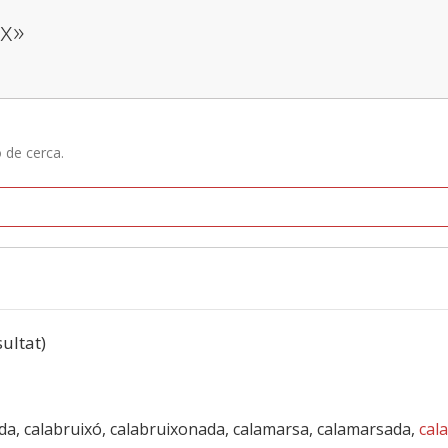
ix»
ó de cerca.
sultat)
ada, calabruixó, calabruixonada, calamarsa, calamarsada,
cal