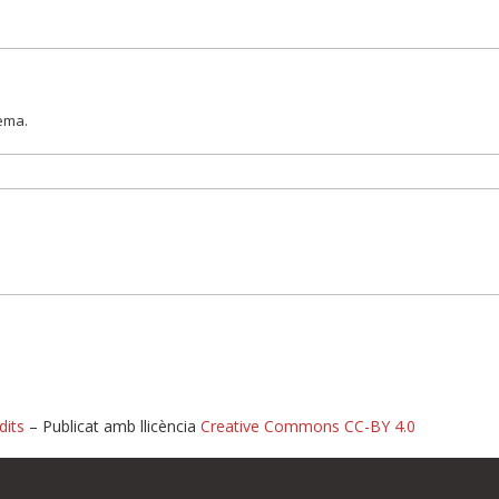
lema.
dits
– Publicat amb llicència
Creative Commons CC-BY 4.0