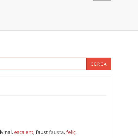
CERCA
divinal,
escaient
, faust
fausta
,
feliç
,