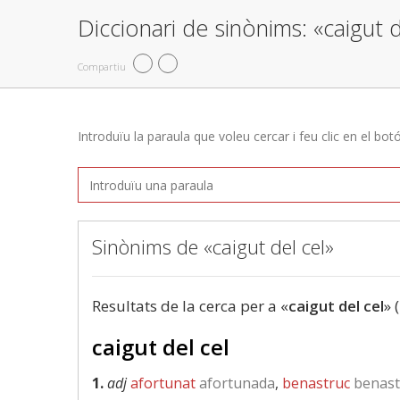
Diccionari de sinònims: «caigut d
Compartiu
Introduïu la paraula que voleu cercar i feu clic en el bot
Sinònims de «caigut del cel»
Resultats de la cerca per a «
caigut del cel
» 
caigut del cel
1.
adj
afortunat
afortunada
,
benastruc
benast