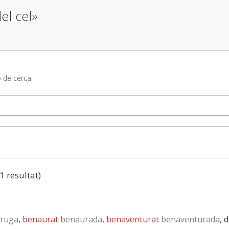
el cel»
ó de cerca.
(1 resultat)
ruga
,
benaurat
benaurada
,
benaventurat
benaventurada
, 