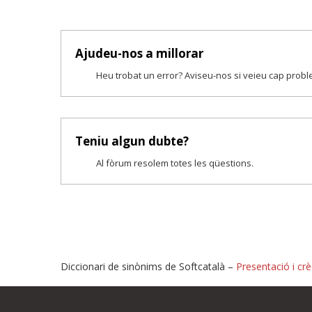
Ajudeu-nos a millorar
Heu trobat un error? Aviseu-nos si veieu cap prob
Teniu algun dubte?
Al fòrum resolem totes les qüestions.
Diccionari de sinònims de Softcatalà –
Presentació i crè