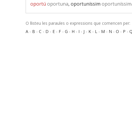
oportú
oportuna
, oportuníssim
oportuníssim
O llisteu les paraules o expressions que comencen per:
A
-
B
-
C
-
D
-
E
-
F
-
G
-
H
-
I
-
J
-
K
-
L
-
M
-
N
-
O
-
P
-