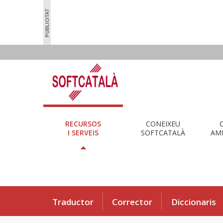
RECURSOS
CONEIXEU
I SERVEIS
SOFTCATALÀ
AMB
Traductor
Corrector
Diccionaris