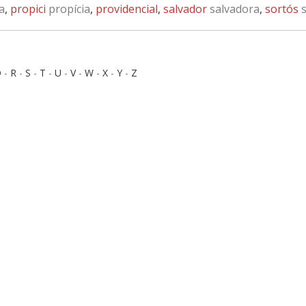
a
,
propici
propícia
,
providencial
,
salvador
salvadora
,
sortós
s
Q
-
R
-
S
-
T
-
U
-
V
-
W
-
X
-
Y
-
Z