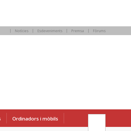
Notícies
Esdeveniments
Premsa
Fòrums
s
Ordinadors i mòbils