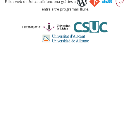
El lloc web de Softcatalà funciona gràcies a
entre altre programari lliure.
Comentari *
Hostatjat a:
ENVIA