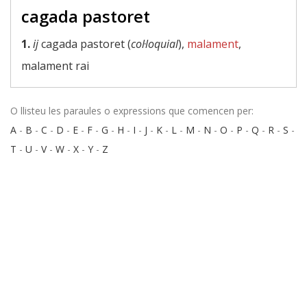
cagada pastoret
1.
ij
cagada pastoret (
col·loquial
),
malament
,
malament rai
O llisteu les paraules o expressions que comencen per:
A
-
B
-
C
-
D
-
E
-
F
-
G
-
H
-
I
-
J
-
K
-
L
-
M
-
N
-
O
-
P
-
Q
-
R
-
S
-
T
-
U
-
V
-
W
-
X
-
Y
-
Z