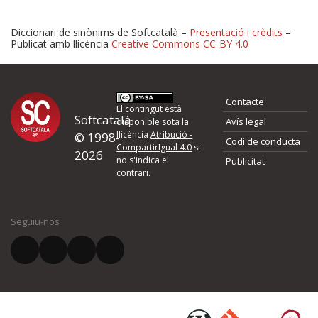
Diccionari de sinònims de Softcatalà –
Presentació i crèdits
–
Publicat amb llicència
Creative Commons CC-BY 4.0
Proposeu-nos millores o 
Contacte
d'errors
El contingut està
Softcatalà
Avís legal
disponible sota la
llicència
Atribució -
© 1998-
Codi de conducta
Si heu trobat un error o voleu proposar alguna millora, ompliu els ca
CompartirIgual 4.0
si
2026
quina és la millora que proposeu o l'error del qual voleu informar-no
no s'indica el
Publicitat
contrari.
El vostre nom *
Seguiu-nos
El vostre correu electrònic *
Què proposeu?