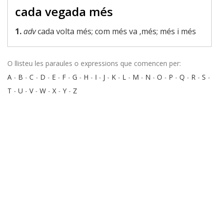
cada vegada més
1.
adv
cada volta més; com més va ,més; més i més
O llisteu les paraules o expressions que comencen per:
A
-
B
-
C
-
D
-
E
-
F
-
G
-
H
-
I
-
J
-
K
-
L
-
M
-
N
-
O
-
P
-
Q
-
R
-
S
-
T
-
U
-
V
-
W
-
X
-
Y
-
Z