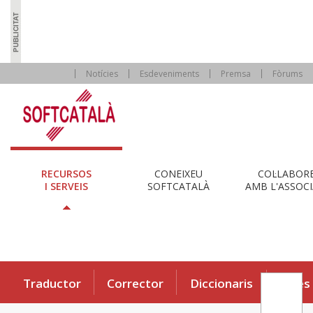
Notícies
Esdeveniments
Premsa
Fòrums
RECURSOS
CONEIXEU
COL·LABOR
I SERVEIS
SOFTCATALÀ
AMB L'ASSOCI
Traductor
Corrector
Diccionaris
Eines