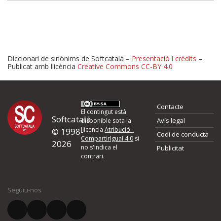
Diccionari de sinònims de Softcatalà –
Presentació i crèdits
–
Publicat amb llicència
Creative Commons CC-BY 4.0
Proposeu-nos millores o 
Contacte
d'errors
El contingut està
Softcatalà
Avís legal
disponible sota la
llicència
Atribució -
© 1998-
Codi de conducta
Si heu trobat un error o voleu proposar alguna millora, ompliu els ca
CompartirIgual 4.0
si
2026
quina és la millora que proposeu o l'error del qual voleu informar-no
no s'indica el
Publicitat
contrari.
El vostre nom *
Seguiu-nos
El vostre correu electrònic *