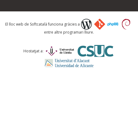
Què proposeu?
El lloc web de Softcatalà funciona gràcies a
entre altre programari lliure.
Comentari *
Hostatjat a:
ENVIA