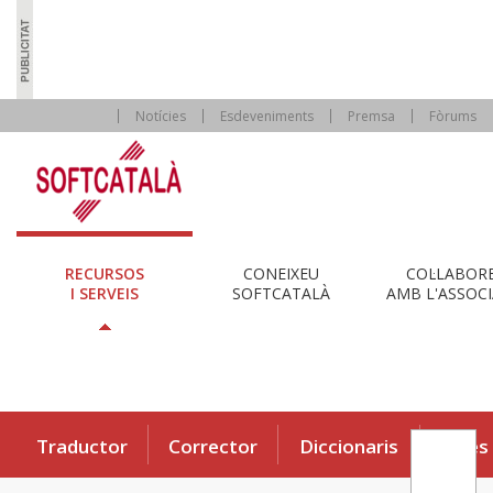
Notícies
Esdeveniments
Premsa
Fòrums
RECURSOS
CONEIXEU
COL·LABOR
I SERVEIS
SOFTCATALÀ
AMB L'ASSOCI
Traductor
Corrector
Diccionaris
Eines