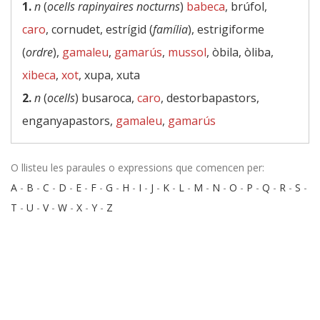
1.
n
(
ocells rapinyaires nocturns
)
babeca
, brúfol,
caro
, cornudet, estrígid (
família
), estrigiforme
(
ordre
),
gamaleu
,
gamarús
,
mussol
, òbila, òliba,
xibeca
,
xot
, xupa, xuta
2.
n
(
ocells
) busaroca,
caro
, destorbapastors,
enganyapastors,
gamaleu
,
gamarús
O llisteu les paraules o expressions que comencen per:
A
-
B
-
C
-
D
-
E
-
F
-
G
-
H
-
I
-
J
-
K
-
L
-
M
-
N
-
O
-
P
-
Q
-
R
-
S
-
T
-
U
-
V
-
W
-
X
-
Y
-
Z