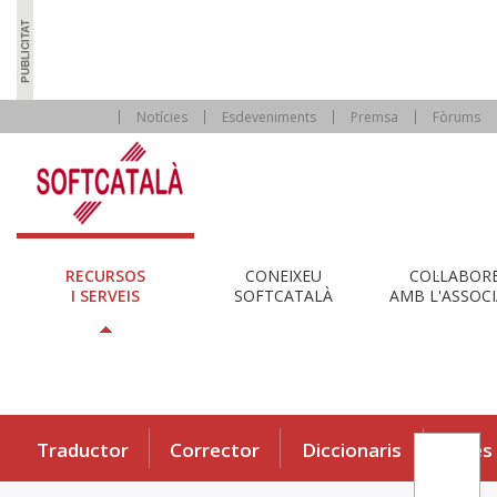
Notícies
Esdeveniments
Premsa
Fòrums
RECURSOS
CONEIXEU
COL·LABOR
I SERVEIS
SOFTCATALÀ
AMB L'ASSOCI
Traductor
Corrector
Diccionaris
Eines