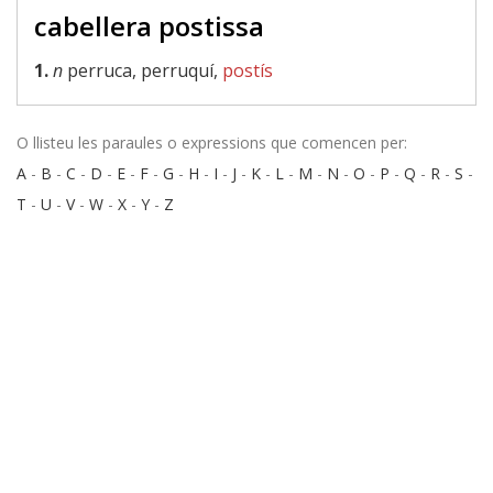
cabellera postissa
1.
n
perruca, perruquí,
postís
O llisteu les paraules o expressions que comencen per:
A
-
B
-
C
-
D
-
E
-
F
-
G
-
H
-
I
-
J
-
K
-
L
-
M
-
N
-
O
-
P
-
Q
-
R
-
S
-
T
-
U
-
V
-
W
-
X
-
Y
-
Z