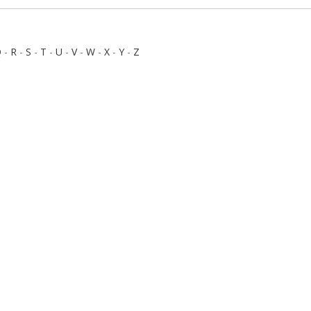
Q
-
R
-
S
-
T
-
U
-
V
-
W
-
X
-
Y
-
Z