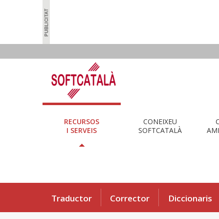
RECURSOS
CONEIXEU
I SERVEIS
SOFTCATALÀ
AMB
Traductor
Corrector
Diccionaris