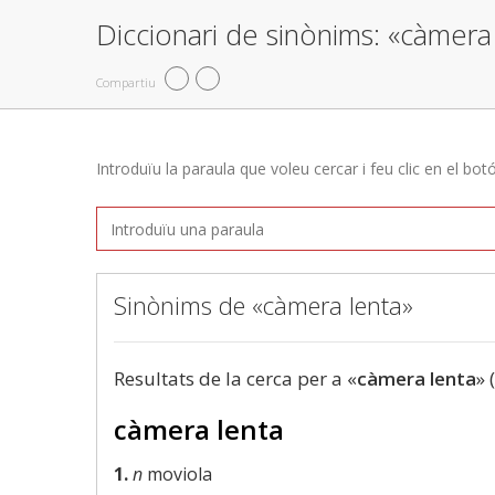
Diccionari de sinònims: «càmera
Compartiu
Introduïu la paraula que voleu cercar i feu clic en el bot
Sinònims de «càmera lenta»
Resultats de la cerca per a «
càmera lenta
» 
càmera lenta
1.
n
moviola