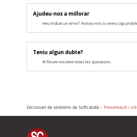
Ajudeu-nos a millorar
Heu trobat un error? Aviseu-nos si veieu cap prob
Teniu algun dubte?
Al fòrum resolem totes les qüestions.
Diccionari de sinònims de Softcatalà –
Presentació i crè
Proposeu-nos millores o i