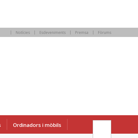
Notícies
Esdeveniments
Premsa
Fòrums
s
Ordinadors i mòbils