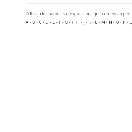
O llisteu les paraules o expressions que comencen per:
A
-
B
-
C
-
D
-
E
-
F
-
G
-
H
-
I
-
J
-
K
-
L
-
M
-
N
-
O
-
P
-