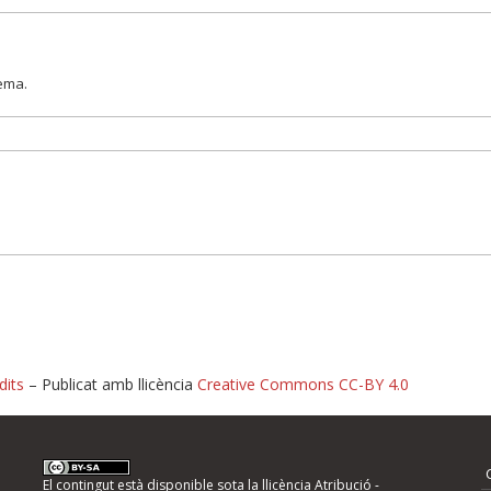
lema.
dits
– Publicat amb llicència
Creative Commons CC-BY 4.0
nformeu d'errors
El contingut està disponible sota la llicència
Atribució -