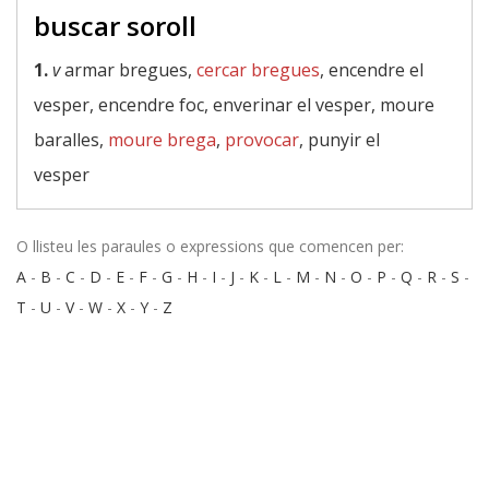
buscar soroll
1.
v
armar bregues,
cercar bregues
, encendre el
vesper, encendre foc, enverinar el vesper, moure
baralles,
moure brega
,
provocar
, punyir el
vesper
O llisteu les paraules o expressions que comencen per:
A
-
B
-
C
-
D
-
E
-
F
-
G
-
H
-
I
-
J
-
K
-
L
-
M
-
N
-
O
-
P
-
Q
-
R
-
S
-
T
-
U
-
V
-
W
-
X
-
Y
-
Z