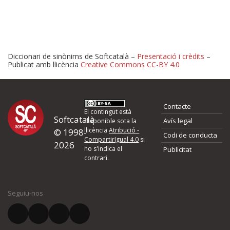
Diccionari de sinònims de Softcatalà –
Presentació i crèdits
–
Publicat amb llicència
Creative Commons CC-BY 4.0
Proposeu-nos millores o 
Contacte
d'errors
El contingut està
Softcatalà
Avís legal
disponible sota la
llicència
Atribució -
© 1998-
Codi de conducta
Si heu trobat un error o voleu proposar alguna millora, ompliu els ca
CompartirIgual 4.0
si
2026
quina és la millora que proposeu o l'error del qual voleu informar-no
no s'indica el
Publicitat
contrari.
El vostre nom *
Seguiu-nos
El vostre correu electrònic *