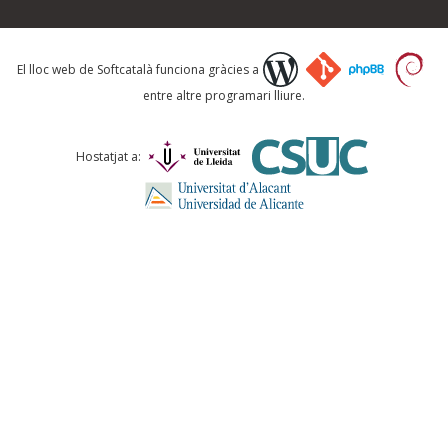
Què proposeu?
El lloc web de Softcatalà funciona gràcies a
entre altre programari lliure.
Comentari *
Hostatjat a:
ENVIA