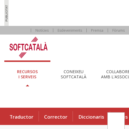
Notícies
Esdeveniments
Premsa
Fòrums
RECURSOS
CONEIXEU
COL·LABOR
I SERVEIS
SOFTCATALÀ
AMB L'ASSOCI
Traductor
Corrector
Diccionaris
Eines