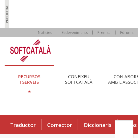
Notícies
Esdeveniments
Premsa
Fòrums
RECURSOS
CONEIXEU
COL·LABOR
I SERVEIS
SOFTCATALÀ
AMB L'ASSOCI
Traductor
Corrector
Diccionaris
Eines