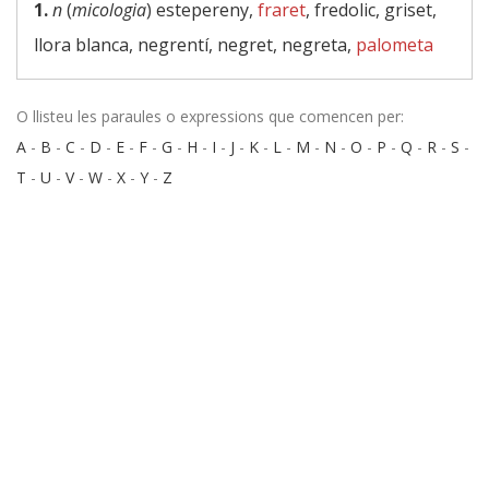
1.
n
(
micologia
) estepereny,
fraret
, fredolic, griset,
llora blanca, negrentí, negret, negreta,
palometa
O llisteu les paraules o expressions que comencen per:
A
-
B
-
C
-
D
-
E
-
F
-
G
-
H
-
I
-
J
-
K
-
L
-
M
-
N
-
O
-
P
-
Q
-
R
-
S
-
T
-
U
-
V
-
W
-
X
-
Y
-
Z