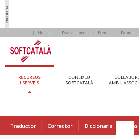
Notícies
Esdeveniments
Premsa
Fòrums
RECURSOS
CONEIXEU
COL·LABOR
I SERVEIS
SOFTCATALÀ
AMB L'ASSOCI
Traductor
Corrector
Diccionaris
Eines