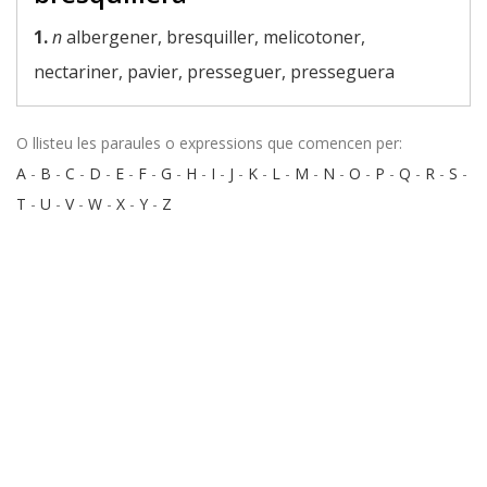
1.
n
albergener, bresquiller, melicotoner,
nectariner, pavier, presseguer, presseguera
O llisteu les paraules o expressions que comencen per:
A
-
B
-
C
-
D
-
E
-
F
-
G
-
H
-
I
-
J
-
K
-
L
-
M
-
N
-
O
-
P
-
Q
-
R
-
S
-
T
-
U
-
V
-
W
-
X
-
Y
-
Z