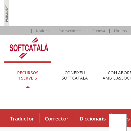
Notícies
Esdeveniments
Premsa
Fòrums
RECURSOS
CONEIXEU
COL·LABOR
I SERVEIS
SOFTCATALÀ
AMB L'ASSOCI
Traductor
Corrector
Diccionaris
Eines