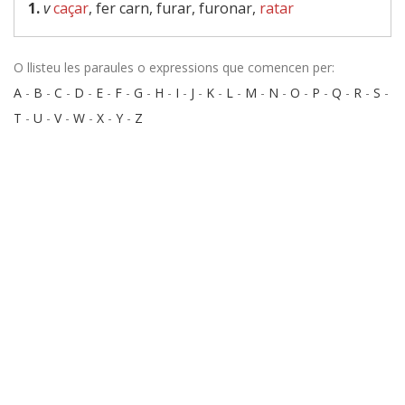
1.
v
caçar
, fer carn, furar, furonar,
ratar
O llisteu les paraules o expressions que comencen per:
A
-
B
-
C
-
D
-
E
-
F
-
G
-
H
-
I
-
J
-
K
-
L
-
M
-
N
-
O
-
P
-
Q
-
R
-
S
-
T
-
U
-
V
-
W
-
X
-
Y
-
Z