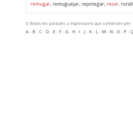
remugar
, remuguejar, repotegar,
resar
, rond
O llisteu les paraules o expressions que comencen per:
A
-
B
-
C
-
D
-
E
-
F
-
G
-
H
-
I
-
J
-
K
-
L
-
M
-
N
-
O
-
P
-