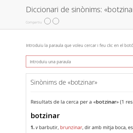
Diccionari de sinònims: «botzina
Compartiu
Introduïu la paraula que voleu cercar i feu clic en el bot
Sinònims de «botzinar»
Resultats de la cerca per a «
botzinar
» (1 res
botzinar
1.
v
barbutir,
brunzinar
, dir amb mitja boca, e