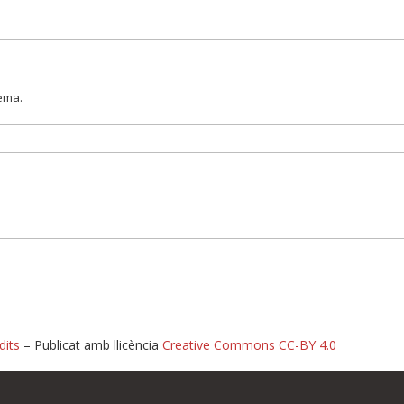
lema.
dits
– Publicat amb llicència
Creative Commons CC-BY 4.0