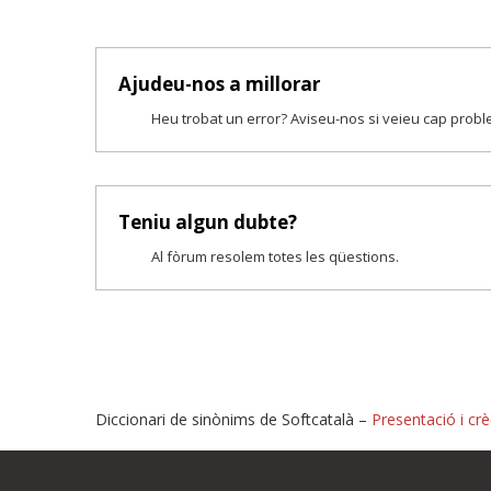
Ajudeu-nos a millorar
Heu trobat un error? Aviseu-nos si veieu cap prob
Teniu algun dubte?
Al fòrum resolem totes les qüestions.
Diccionari de sinònims de Softcatalà –
Presentació i crè