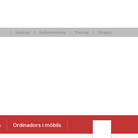
Notícies
Esdeveniments
Premsa
Fòrums
s
Ordinadors i mòbils