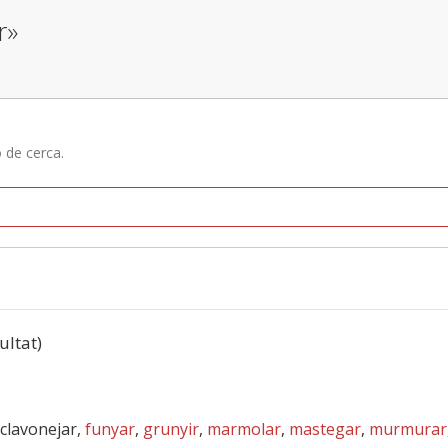
r»
ó de cerca.
ultat)
sclavonejar,
funyar
,
grunyir
,
marmolar
,
mastegar
,
murmurar