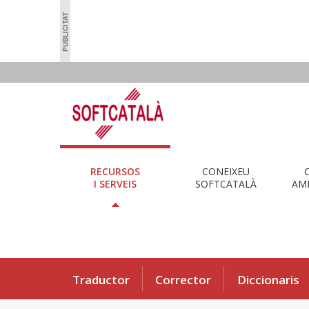
RECURSOS
CONEIXEU
I SERVEIS
SOFTCATALÀ
AMB
Traductor
Corrector
Diccionaris