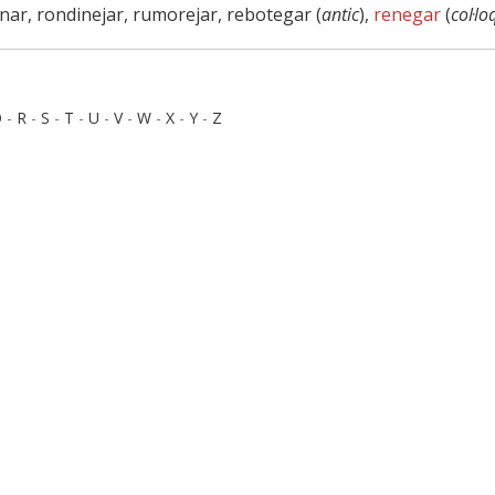
inar, rondinejar, rumorejar, rebotegar (
antic
),
renegar
(
col·lo
Q
-
R
-
S
-
T
-
U
-
V
-
W
-
X
-
Y
-
Z