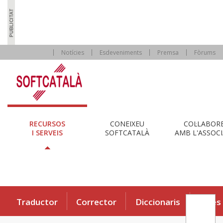
Notícies
Esdeveniments
Premsa
Fòrums
RECURSOS
CONEIXEU
COL·LABOR
I SERVEIS
SOFTCATALÀ
AMB L'ASSOCI
Traductor
Corrector
Diccionaris
Eines