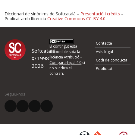
Diccionari de sinònims de Softcatalà –
Presentació i crèdits
–
Publicat amb llicència
Creative Commons CC-BY 4.0
Proposeu-nos millores o 
Contacte
d'errors
El contingut està
Softcatalà
Avís legal
disponible sota la
llicència
Atribució -
© 1998-
Codi de conducta
Si heu trobat un error o voleu proposar alguna millora, ompliu els ca
CompartirIgual 4.0
si
2026
quina és la millora que proposeu o l'error del qual voleu informar-no
no s'indica el
Publicitat
contrari.
El vostre nom *
Seguiu-nos
El vostre correu electrònic *
Què proposeu?