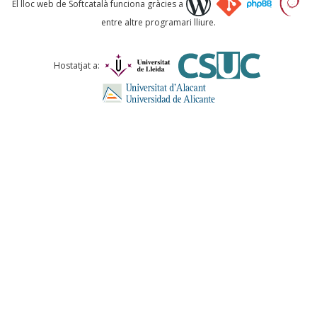
El lloc web de Softcatalà funciona gràcies a
entre altre programari lliure.
Comentari *
Hostatjat a:
ENVIA