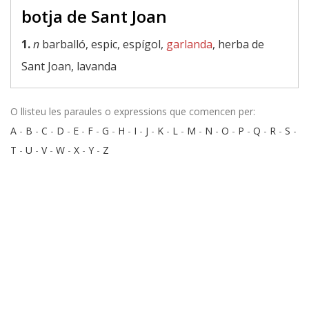
botja de Sant Joan
1.
n
barballó, espic, espígol,
garlanda
, herba de
Sant Joan, lavanda
O llisteu les paraules o expressions que comencen per:
A
-
B
-
C
-
D
-
E
-
F
-
G
-
H
-
I
-
J
-
K
-
L
-
M
-
N
-
O
-
P
-
Q
-
R
-
S
-
T
-
U
-
V
-
W
-
X
-
Y
-
Z