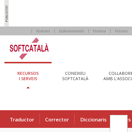
Notícies
Esdeveniments
Premsa
Fòrums
RECURSOS
CONEIXEU
COL·LABOR
I SERVEIS
SOFTCATALÀ
AMB L'ASSOCI
Traductor
Corrector
Diccionaris
Eines