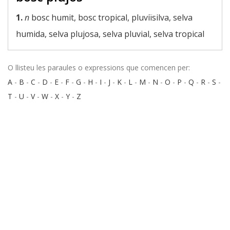
1.
n
bosc humit, bosc tropical, pluviïsilva, selva
humida, selva plujosa, selva pluvial, selva tropical
O llisteu les paraules o expressions que comencen per:
A
-
B
-
C
-
D
-
E
-
F
-
G
-
H
-
I
-
J
-
K
-
L
-
M
-
N
-
O
-
P
-
Q
-
R
-
S
-
T
-
U
-
V
-
W
-
X
-
Y
-
Z