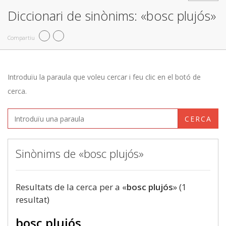
Diccionari de sinònims: «bosc plujós»
Compartiu
Introduïu la paraula que voleu cercar i feu clic en el botó de
cerca.
CERCA
Sinònims de «bosc plujós»
Resultats de la cerca per a «
bosc plujós
» (1
resultat)
bosc plujós