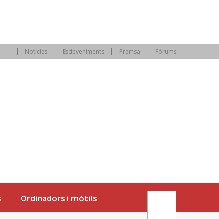
Notícies
Esdeveniments
Premsa
Fòrums
s
Ordinadors i mòbils