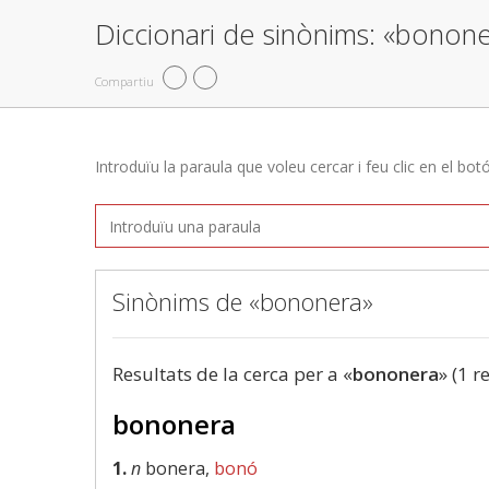
Diccionari de sinònims: «bonon
Compartiu
Introduïu la paraula que voleu cercar i feu clic en el bot
Sinònims de «bononera»
Resultats de la cerca per a «
bononera
» (1 r
bononera
1.
n
bonera,
bonó