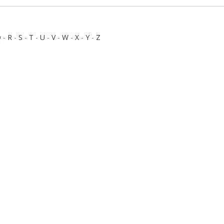
Q
-
R
-
S
-
T
-
U
-
V
-
W
-
X
-
Y
-
Z