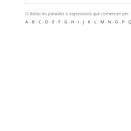
O llisteu les paraules o expressions que comencen per:
A
-
B
-
C
-
D
-
E
-
F
-
G
-
H
-
I
-
J
-
K
-
L
-
M
-
N
-
O
-
P
-