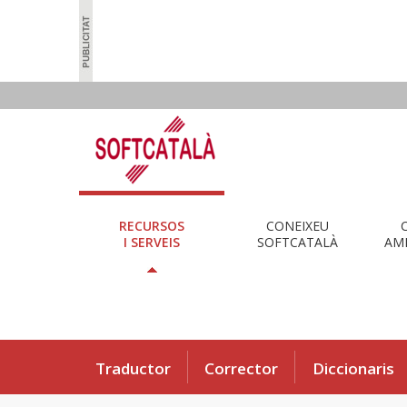
RECURSOS
CONEIXEU
I SERVEIS
SOFTCATALÀ
AMB
Traductor
Corrector
Diccionaris