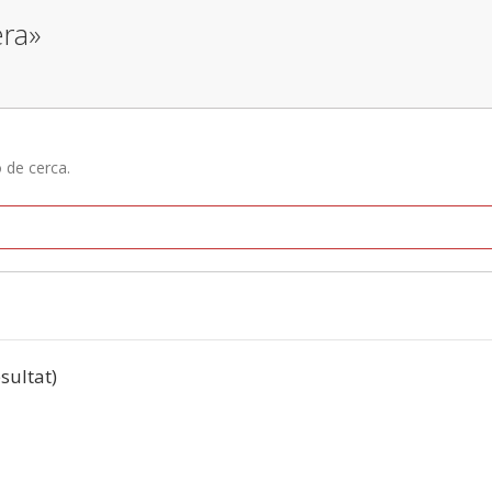
era»
ó de cerca.
esultat)