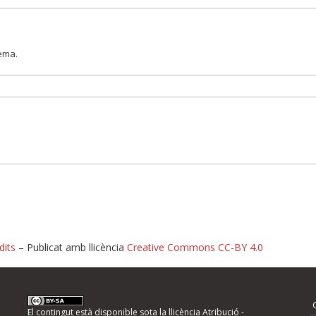
lema.
dits
– Publicat amb llicència
Creative Commons CC-BY 4.0
nformeu d'errors
El contingut està disponible sota la llicència
Atribució -