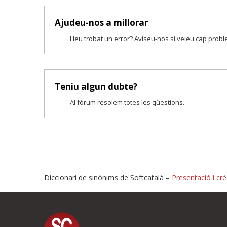
Ajudeu-nos a millorar
Heu trobat un error? Aviseu-nos si veieu cap prob
Teniu algun dubte?
Al fòrum resolem totes les qüestions.
Diccionari de sinònims de Softcatalà –
Presentació i crè
Proposeu-nos millores o i