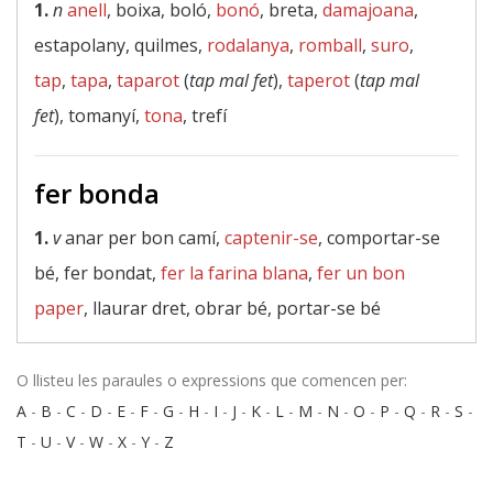
1.
n
anell
, boixa, boló,
bonó
, breta,
damajoana
,
estapolany, quilmes,
rodalanya
,
romball
,
suro
,
tap
,
tapa
,
taparot
(
tap mal fet
),
taperot
(
tap mal
fet
), tomanyí,
tona
, trefí
fer bonda
1.
v
anar per bon camí,
captenir-se
, comportar-se
bé, fer bondat,
fer la farina blana
,
fer un bon
paper
, llaurar dret, obrar bé, portar-se bé
O llisteu les paraules o expressions que comencen per:
A
-
B
-
C
-
D
-
E
-
F
-
G
-
H
-
I
-
J
-
K
-
L
-
M
-
N
-
O
-
P
-
Q
-
R
-
S
-
T
-
U
-
V
-
W
-
X
-
Y
-
Z