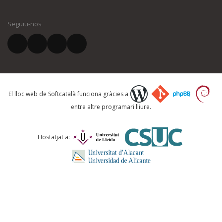
El vostre nom *
Seguiu-nos
El vostre correu electrònic *
Què proposeu?
El lloc web de Softcatalà funciona gràcies a
entre altre programari lliure.
Comentari *
Hostatjat a: