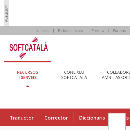
Notícies
Esdeveniments
Premsa
Fòrums
RECURSOS
CONEIXEU
COL·LABOR
I SERVEIS
SOFTCATALÀ
AMB L'ASSOCI
Traductor
Corrector
Diccionaris
Eines