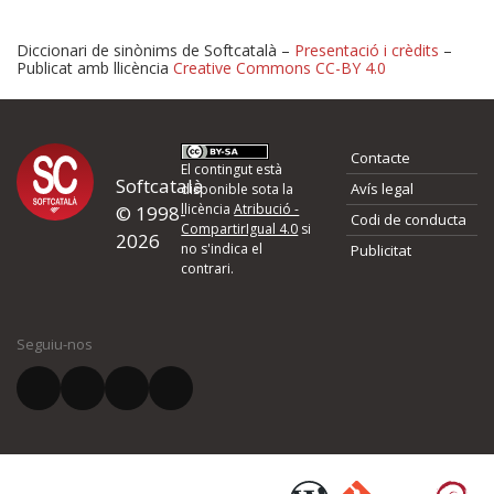
Diccionari de sinònims de Softcatalà –
Presentació i crèdits
–
Publicat amb llicència
Creative Commons CC-BY 4.0
Proposeu-nos millores o 
Contacte
d'errors
El contingut està
Softcatalà
Avís legal
disponible sota la
llicència
Atribució -
© 1998-
Codi de conducta
Si heu trobat un error o voleu proposar alguna millora, ompliu els ca
CompartirIgual 4.0
si
2026
quina és la millora que proposeu o l'error del qual voleu informar-no
no s'indica el
Publicitat
contrari.
El vostre nom *
Seguiu-nos
El vostre correu electrònic *
Què proposeu?