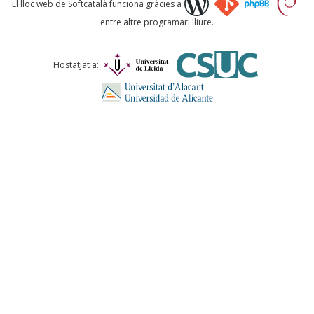
El lloc web de Softcatalà funciona gràcies a
entre altre programari lliure.
Comentari *
Hostatjat a:
ENVIA