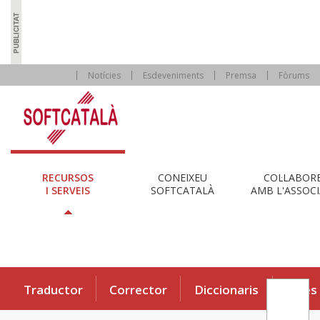
Notícies
Esdeveniments
Premsa
Fòrums
RECURSOS
CONEIXEU
COL·LABOR
I SERVEIS
SOFTCATALÀ
AMB L'ASSOCI
Traductor
Corrector
Diccionaris
Eines