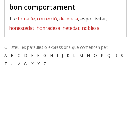
bon comportament
1.
n
bona fe
,
correcció
,
decència
, esportivitat,
honestedat
,
honradesa
,
netedat
,
noblesa
O llisteu les paraules o expressions que comencen per:
A
-
B
-
C
-
D
-
E
-
F
-
G
-
H
-
I
-
J
-
K
-
L
-
M
-
N
-
O
-
P
-
Q
-
R
-
S
-
T
-
U
-
V
-
W
-
X
-
Y
-
Z