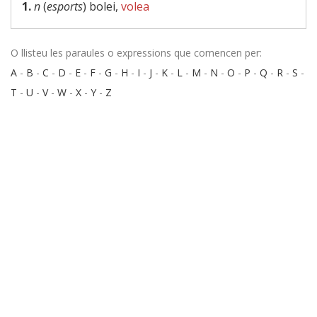
1.
n
(
esports
) bolei,
volea
O llisteu les paraules o expressions que comencen per:
A
-
B
-
C
-
D
-
E
-
F
-
G
-
H
-
I
-
J
-
K
-
L
-
M
-
N
-
O
-
P
-
Q
-
R
-
S
-
T
-
U
-
V
-
W
-
X
-
Y
-
Z