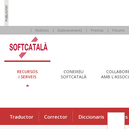
Notícies
Esdeveniments
Premsa
Fòrums
RECURSOS
CONEIXEU
COL·LABOR
I SERVEIS
SOFTCATALÀ
AMB L'ASSOCI
Traductor
Corrector
Diccionaris
Eines