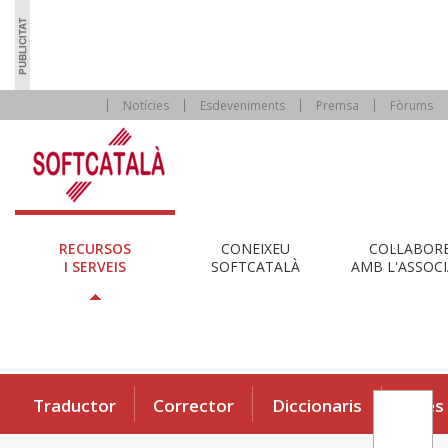
Notícies
Esdeveniments
Premsa
Fòrums
RECURSOS
CONEIXEU
COL·LABOR
I SERVEIS
SOFTCATALÀ
AMB L'ASSOCI
Traductor
Corrector
Diccionaris
Eines