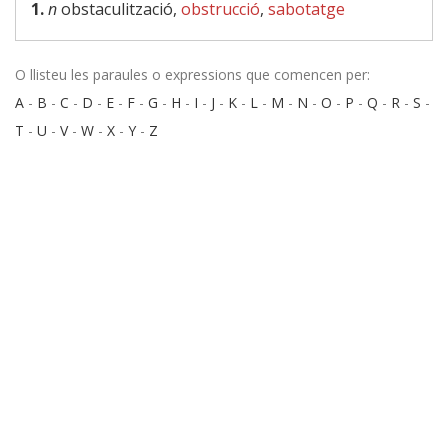
1.
n
obstaculització,
obstrucció
,
sabotatge
O llisteu les paraules o expressions que comencen per:
A
-
B
-
C
-
D
-
E
-
F
-
G
-
H
-
I
-
J
-
K
-
L
-
M
-
N
-
O
-
P
-
Q
-
R
-
S
-
T
-
U
-
V
-
W
-
X
-
Y
-
Z