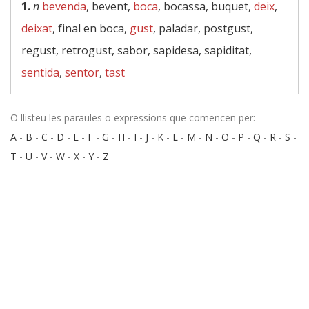
1.
n
bevenda
, bevent,
boca
, bocassa, buquet,
deix
,
deixat
, final en boca,
gust
, paladar, postgust,
regust, retrogust, sabor, sapidesa, sapiditat,
sentida
,
sentor
,
tast
O llisteu les paraules o expressions que comencen per:
A
-
B
-
C
-
D
-
E
-
F
-
G
-
H
-
I
-
J
-
K
-
L
-
M
-
N
-
O
-
P
-
Q
-
R
-
S
-
T
-
U
-
V
-
W
-
X
-
Y
-
Z