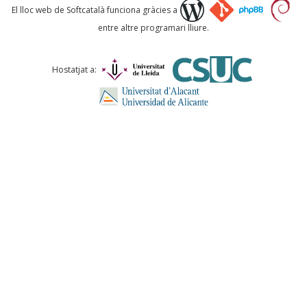
Què proposeu?
El lloc web de Softcatalà funciona gràcies a
entre altre programari lliure.
Comentari *
Hostatjat a:
ENVIA