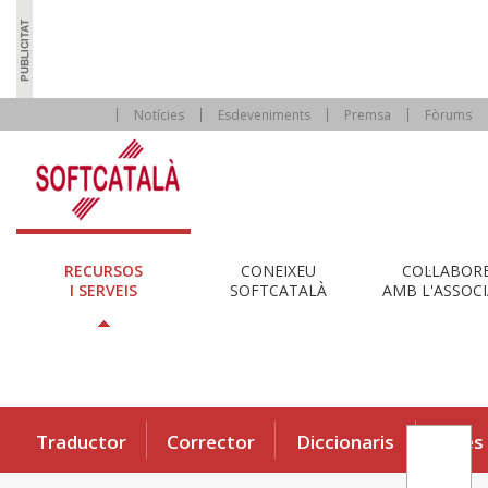
Notícies
Esdeveniments
Premsa
Fòrums
RECURSOS
CONEIXEU
COL·LABOR
I SERVEIS
SOFTCATALÀ
AMB L'ASSOCI
Traductor
Corrector
Diccionaris
Eines