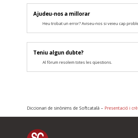
Ajudeu-nos a millorar
Heu trobat un error? Aviseu-nos si veieu cap prob
Teniu algun dubte?
Al fòrum resolem totes les qüestions.
Diccionari de sinònims de Softcatalà –
Presentació i crè
Proposeu-nos millores o i