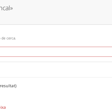
ncal»
ó de cerca.
 resultat)
eixa