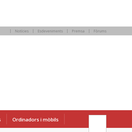
Notícies
Esdeveniments
Premsa
Fòrums
s
Ordinadors i mòbils