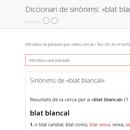
Diccionari de sinònims: «blat bla
Compartiu
Introduïu la paraula que voleu cercar i feu clic en el bot
Sinònims de «blat blancal»
Resultats de la cerca per a «
blat blancal
» (1
blat blancal
1.
n
blat candial, blat comú,
blat xeixa
, seixa,
x