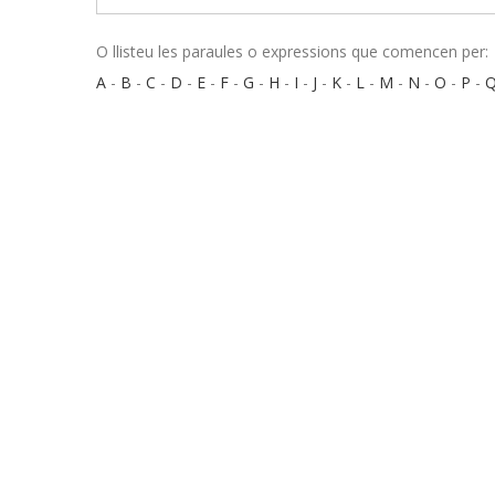
O llisteu les paraules o expressions que comencen per:
A
-
B
-
C
-
D
-
E
-
F
-
G
-
H
-
I
-
J
-
K
-
L
-
M
-
N
-
O
-
P
-