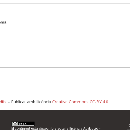
lema.
dits
– Publicat amb llicència
Creative Commons CC-BY 4.0
nformeu d'errors
El contingut està disponible sota la llicència
Atribució -