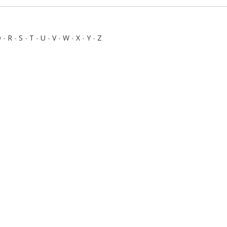
Q
-
R
-
S
-
T
-
U
-
V
-
W
-
X
-
Y
-
Z