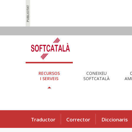
RECURSOS
CONEIXEU
I SERVEIS
SOFTCATALÀ
AMB
Traductor
Corrector
Diccionaris