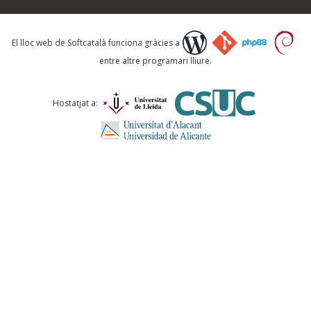
Què proposeu?
El lloc web de Softcatalà funciona gràcies a
entre altre programari lliure.
Comentari *
Hostatjat a:
ENVIA