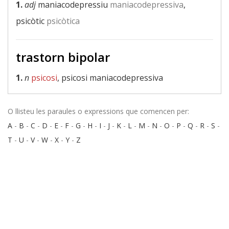
1.
adj
maniacodepressiu
maniacodepressiva
,
psicòtic
psicòtica
trastorn bipolar
1.
n
psicosi
, psicosi maniacodepressiva
O llisteu les paraules o expressions que comencen per:
A
-
B
-
C
-
D
-
E
-
F
-
G
-
H
-
I
-
J
-
K
-
L
-
M
-
N
-
O
-
P
-
Q
-
R
-
S
-
T
-
U
-
V
-
W
-
X
-
Y
-
Z