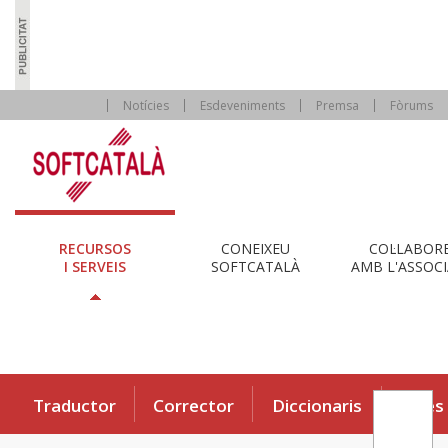
Notícies
Esdeveniments
Premsa
Fòrums
RECURSOS
CONEIXEU
COL·LABOR
I SERVEIS
SOFTCATALÀ
AMB L'ASSOCI
Traductor
Corrector
Diccionaris
Eines