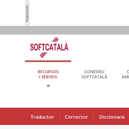
RECURSOS
CONEIXEU
I SERVEIS
SOFTCATALÀ
AMB
Traductor
Corrector
Diccionaris