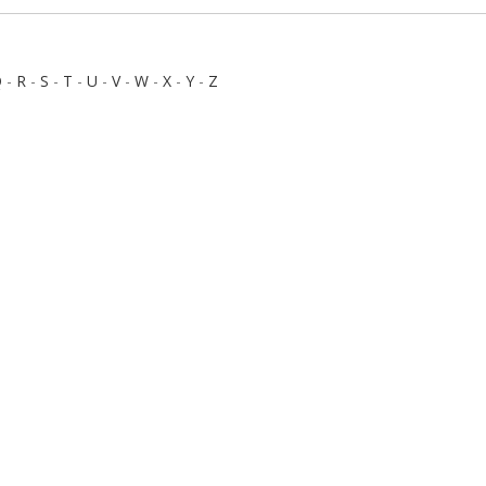
Q
-
R
-
S
-
T
-
U
-
V
-
W
-
X
-
Y
-
Z