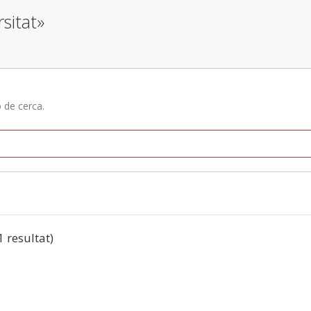
sitat»
ó de cerca.
1 resultat)