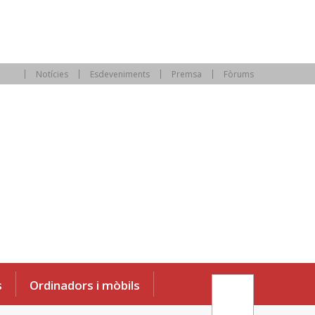
Notícies
Esdeveniments
Premsa
Fòrums
s
Ordinadors i mòbils