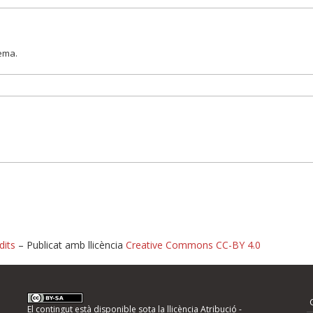
lema.
dits
– Publicat amb llicència
Creative Commons CC-BY 4.0
nformeu d'errors
El contingut està disponible sota la llicència
Atribució -