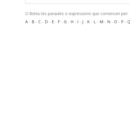
O llisteu les paraules o expressions que comencen per:
A
-
B
-
C
-
D
-
E
-
F
-
G
-
H
-
I
-
J
-
K
-
L
-
M
-
N
-
O
-
P
-