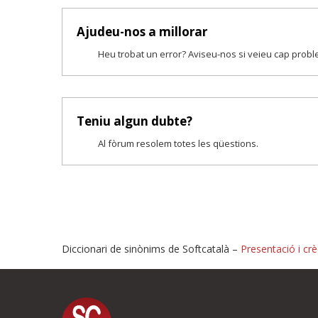
Ajudeu-nos a millorar
Heu trobat un error? Aviseu-nos si veieu cap prob
Teniu algun dubte?
Al fòrum resolem totes les qüestions.
Diccionari de sinònims de Softcatalà –
Presentació i crè
Proposeu-nos millores o i