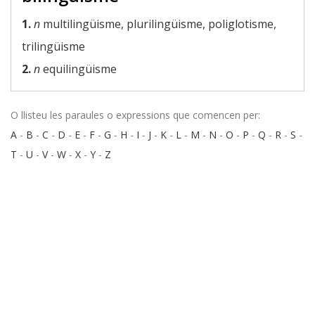
1.
n
multilingüisme, plurilingüisme, poliglotisme,
trilingüisme
2.
n
equilingüisme
O llisteu les paraules o expressions que comencen per:
A
-
B
-
C
-
D
-
E
-
F
-
G
-
H
-
I
-
J
-
K
-
L
-
M
-
N
-
O
-
P
-
Q
-
R
-
S
-
T
-
U
-
V
-
W
-
X
-
Y
-
Z