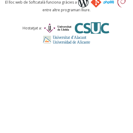
Què proposeu?
El lloc web de Softcatalà funciona gràcies a
entre altre programari lliure.
Comentari *
Hostatjat a:
ENVIA