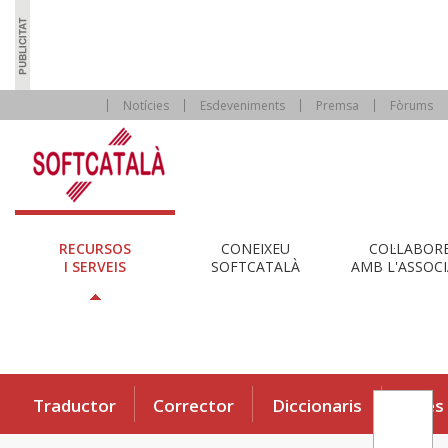
Notícies
Esdeveniments
Premsa
Fòrums
RECURSOS
CONEIXEU
COL·LABOR
I SERVEIS
SOFTCATALÀ
AMB L'ASSOCI
Traductor
Corrector
Diccionaris
Eines