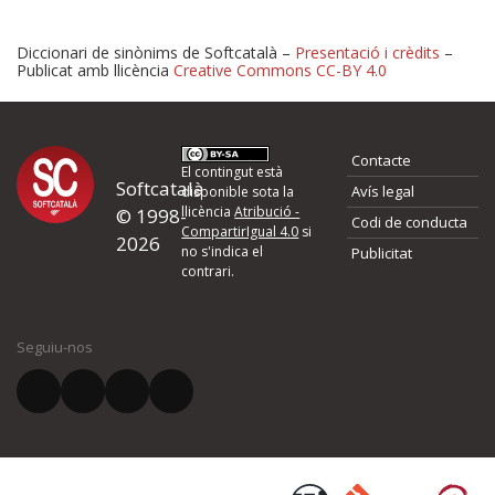
Diccionari de sinònims de Softcatalà –
Presentació i crèdits
–
Publicat amb llicència
Creative Commons CC-BY 4.0
Proposeu-nos millores o 
Contacte
d'errors
El contingut està
Softcatalà
Avís legal
disponible sota la
llicència
Atribució -
© 1998-
Codi de conducta
Si heu trobat un error o voleu proposar alguna millora, ompliu els ca
CompartirIgual 4.0
si
2026
quina és la millora que proposeu o l'error del qual voleu informar-no
no s'indica el
Publicitat
contrari.
El vostre nom *
Seguiu-nos
El vostre correu electrònic *