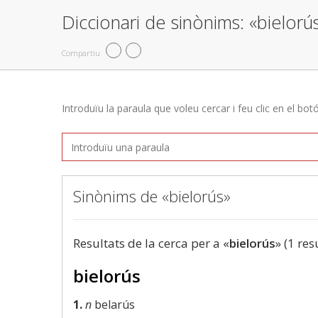
Diccionari de sinònims: «bielorú
Compartiu
Introduïu la paraula que voleu cercar i feu clic en el bot
Sinònims de «bielorús»
Resultats de la cerca per a «
bielorús
» (1 res
bielorús
1.
n
belarús