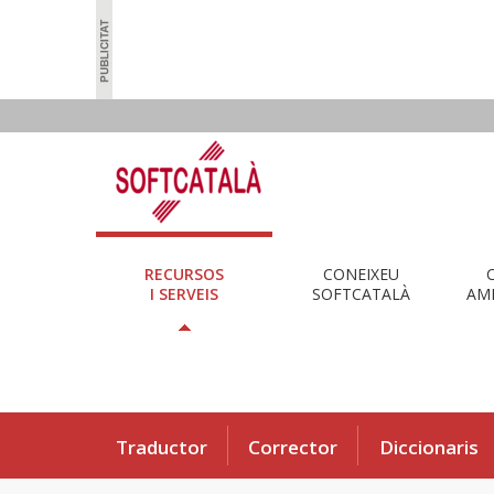
RECURSOS
CONEIXEU
I SERVEIS
SOFTCATALÀ
AMB
Traductor
Corrector
Diccionaris