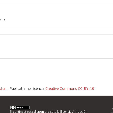
lema.
dits
– Publicat amb llicència
Creative Commons CC-BY 4.0
nformeu d'errors
El contingut està disponible sota la llicència
Atribució -