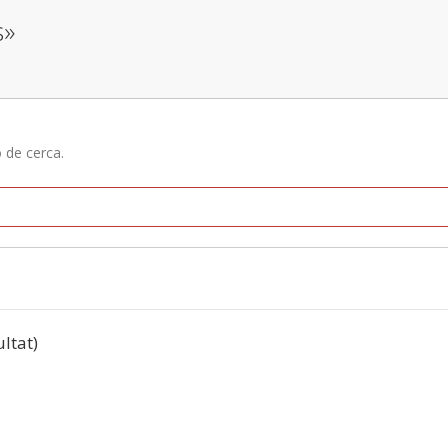
s»
ó de cerca.
ultat)