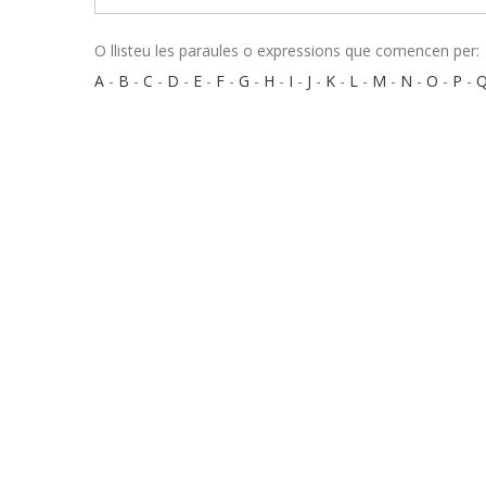
O llisteu les paraules o expressions que comencen per:
A
-
B
-
C
-
D
-
E
-
F
-
G
-
H
-
I
-
J
-
K
-
L
-
M
-
N
-
O
-
P
-