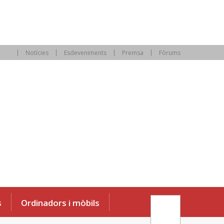
Notícies
Esdeveniments
Premsa
Fòrums
s
Ordinadors i mòbils