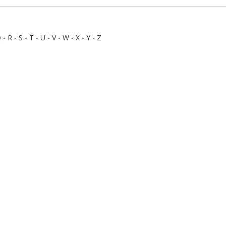
Q
-
R
-
S
-
T
-
U
-
V
-
W
-
X
-
Y
-
Z