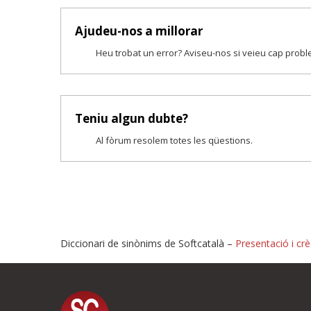
Ajudeu-nos a millorar
Heu trobat un error? Aviseu-nos si veieu cap prob
Teniu algun dubte?
Al fòrum resolem totes les qüestions.
Diccionari de sinònims de Softcatalà –
Presentació i crè
Proposeu-nos millores o i