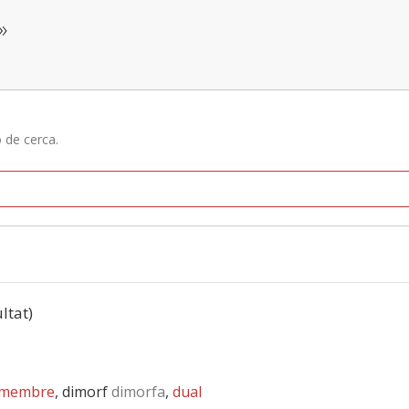
»
ó de cerca.
ultat)
imembre
, dimorf
dimorfa
,
dual