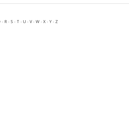
Q
-
R
-
S
-
T
-
U
-
V
-
W
-
X
-
Y
-
Z