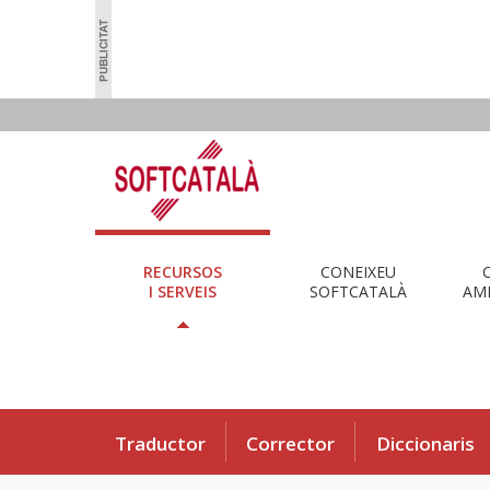
RECURSOS
CONEIXEU
I SERVEIS
SOFTCATALÀ
AMB
Traductor
Corrector
Diccionaris