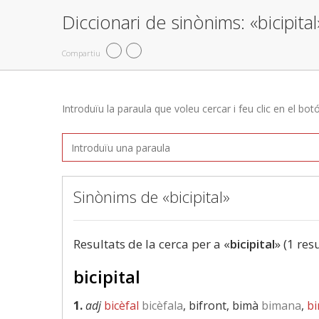
Diccionari de sinònims: «bicipital
Compartiu
Introduïu la paraula que voleu cercar i feu clic en el bot
Sinònims de «bicipital»
Resultats de la cerca per a «
bicipital
» (1 res
bicipital
1.
adj
bicèfal
bicèfala
, bifront, bimà
bimana
,
b