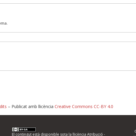
lema.
dits
– Publicat amb llicència
Creative Commons CC-BY 4.0
nformeu d'errors
El contingut està disponible sota la llicència
Atribució -