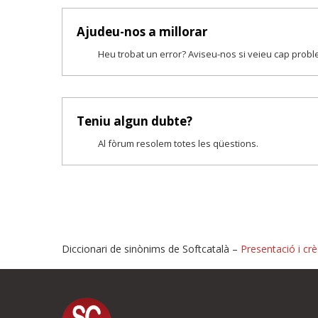
Ajudeu-nos a millorar
Heu trobat un error? Aviseu-nos si veieu cap prob
Teniu algun dubte?
Al fòrum resolem totes les qüestions.
Diccionari de sinònims de Softcatalà –
Presentació i crè
Proposeu-nos millores o i