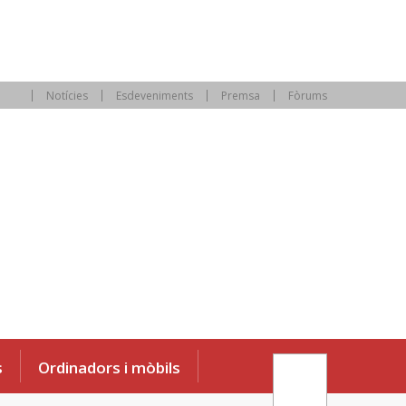
Notícies
Esdeveniments
Premsa
Fòrums
s
Ordinadors i mòbils