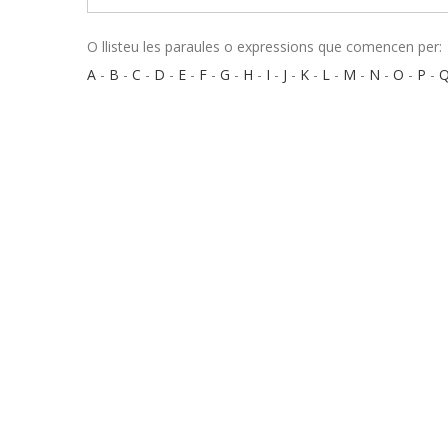
O llisteu les paraules o expressions que comencen per:
A
-
B
-
C
-
D
-
E
-
F
-
G
-
H
-
I
-
J
-
K
-
L
-
M
-
N
-
O
-
P
-