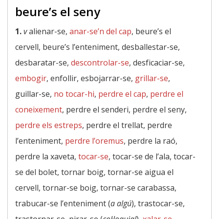
beure’s el seny
1.
v
alienar-se,
anar-se’n del cap
, beure’s el
cervell, beure’s l’enteniment, desballestar-se,
desbaratar-se,
descontrolar-se
, desficaciar-se,
embogir
, enfollir, esbojarrar-se,
grillar-se
,
guillar-se,
no tocar-hi
,
perdre el cap
,
perdre el
coneixement
, perdre el senderi, perdre el seny,
perdre els estreps
, perdre el trellat, perdre
l’enteniment,
perdre l’oremus
, perdre la raó,
perdre la xaveta,
tocar-se
, tocar-se de l’ala, tocar-
se del bolet, tornar boig, tornar-se aigua el
cervell, tornar-se boig, tornar-se carabassa,
trabucar-se l’enteniment (
a algú
), trastocar-se,