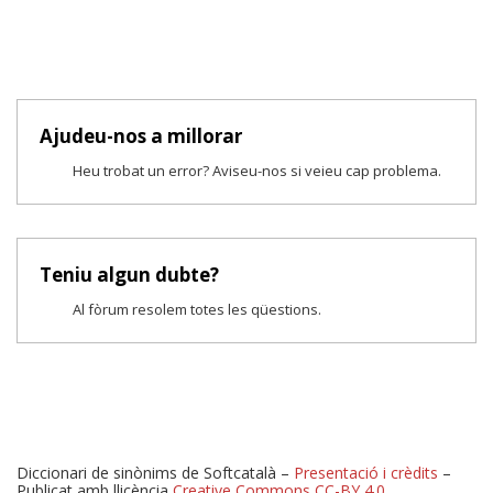
Ajudeu-nos a millorar
Heu trobat un error? Aviseu-nos si veieu cap problema.
Teniu algun dubte?
Al fòrum resolem totes les qüestions.
Diccionari de sinònims de Softcatalà –
Presentació i crèdits
–
Publicat amb llicència
Creative Commons CC-BY 4.0