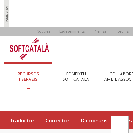
Notícies
Esdeveniments
Premsa
Fòrums
RECURSOS
CONEIXEU
COL·LABOR
I SERVEIS
SOFTCATALÀ
AMB L'ASSOCI
Traductor
Corrector
Diccionaris
Eines