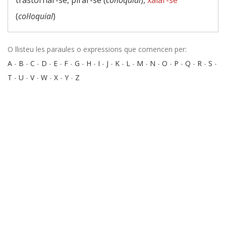
trastornar-se, pirar-se (
col·loquial
),
xalar-se
(
col·loquial
)
O llisteu les paraules o expressions que comencen per:
A
-
B
-
C
-
D
-
E
-
F
-
G
-
H
-
I
-
J
-
K
-
L
-
M
-
N
-
O
-
P
-
Q
-
R
-
S
-
T
-
U
-
V
-
W
-
X
-
Y
-
Z