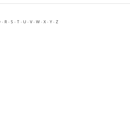
Q
-
R
-
S
-
T
-
U
-
V
-
W
-
X
-
Y
-
Z