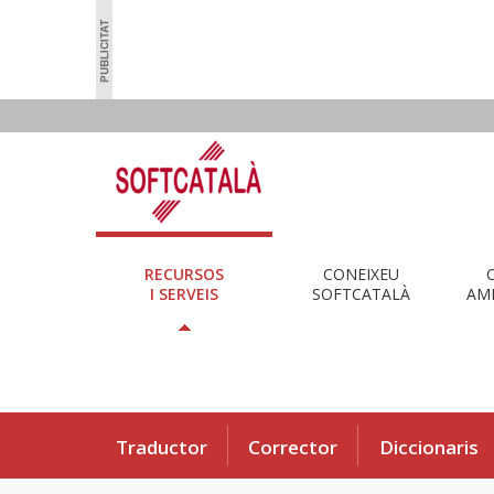
RECURSOS
CONEIXEU
I SERVEIS
SOFTCATALÀ
AMB
Traductor
Corrector
Diccionaris