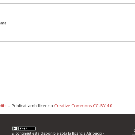
lema.
dits
– Publicat amb llicència
Creative Commons CC-BY 4.0
nformeu d'errors
El contingut està disponible sota la llicència
Atribució -