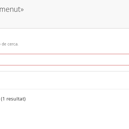
r menut»
ó de cerca.
 (1 resultat)