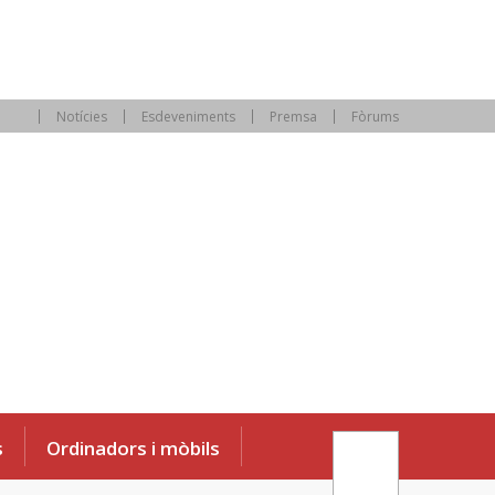
Notícies
Esdeveniments
Premsa
Fòrums
s
Ordinadors i mòbils