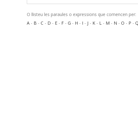
O llisteu les paraules o expressions que comencen per:
A
-
B
-
C
-
D
-
E
-
F
-
G
-
H
-
I
-
J
-
K
-
L
-
M
-
N
-
O
-
P
-