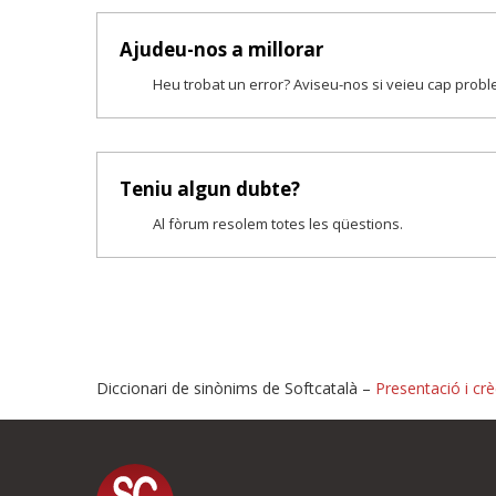
Ajudeu-nos a millorar
Heu trobat un error? Aviseu-nos si veieu cap prob
Teniu algun dubte?
Al fòrum resolem totes les qüestions.
Diccionari de sinònims de Softcatalà –
Presentació i crè
Proposeu-nos millores o i