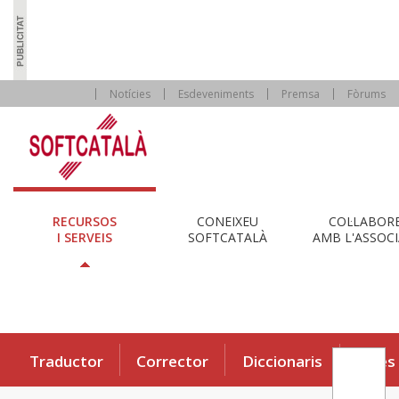
Notícies
Esdeveniments
Premsa
Fòrums
RECURSOS
CONEIXEU
COL·LABOR
I SERVEIS
SOFTCATALÀ
AMB L'ASSOCI
Traductor
Corrector
Diccionaris
Eines