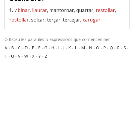
1.
v
binar
,
llaurar
, mantornar, quartar,
restollar
,
rostollar
, solcar, terçar, tercejar,
xarugar
O llisteu les paraules o expressions que comencen per:
A
-
B
-
C
-
D
-
E
-
F
-
G
-
H
-
I
-
J
-
K
-
L
-
M
-
N
-
O
-
P
-
Q
-
R
-
S
-
T
-
U
-
V
-
W
-
X
-
Y
-
Z